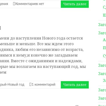
Читать далее
дения
Комментариев нет
С
Ш
Заг
ы
Заг
мени до наступления Нового года остается
А
 меньше и меньше. Все мы ждем этого
П
здника, любим его независимо от возраста,
овимся к нему,и конечно же загадываем
С
ания. Вместе с ожиданиями и надеждами,
Заг
орые мы возлагаем на наступающий год, мы
аем
Заг
З
Читать далее
арый-Новый год
1 комментарий
Заг
Заг