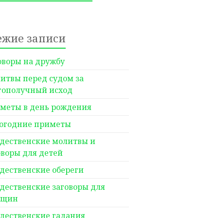
ежие записи
оворы на дружбу
итвы перед судом за
гополучный исход
меты в день рождения
огодние приметы
дественские молитвы и
оворы для детей
дественские обереги
дественские заговоры для
нщин
дественские гадания