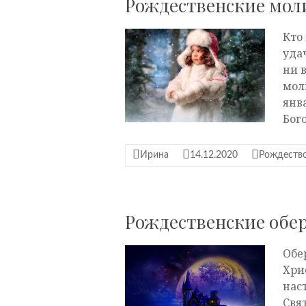
Рождественские моли
Кто
уда
ни 
мол
янв
Бог
Ирина
14.12.2020
Рождество
Рождественские обе
Обе
Хри
нас
Свя