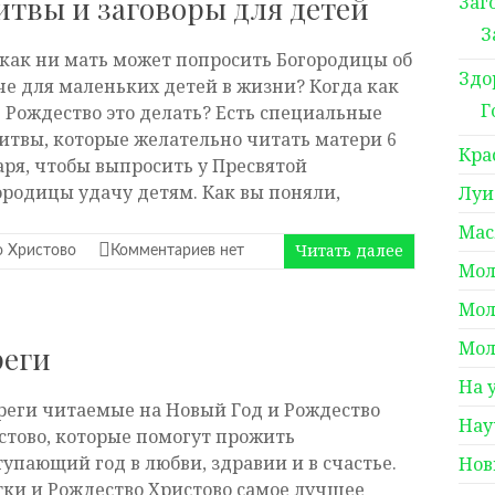
твы и заговоры для детей
Заг
З
 как ни мать может попросить Богородицы об
Здо
че для маленьких детей в жизни? Когда как
Г
в Рождество это делать? Есть специальные
итвы, которые желательно читать матери 6
Кра
аря, чтобы выпросить у Пресвятой
ородицы удачу детям. Как вы поняли,
Луи
Мас
Читать далее
 Христово
Комментариев нет
Мол
Мол
Мол
реги
На 
реги читаемые на Новый Год и Рождество
Нау
стово, которые помогут прожить
тупающий год в любви, здравии и в счастье.
Нов
тки и Рождество Христово самое лучшее