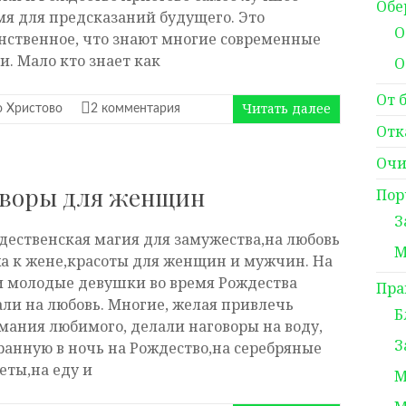
Обе
мя для предсказаний будущего. Это
О
нственное, что знают многие современные
и. Мало кто знает как
О
От 
Читать далее
 Христово
2 комментария
Отк
Очи
оворы для женщин
Пор
З
дественская магия для замужества,на любовь
М
а к жене,красоты для женщин и мужчин. На
и молодые девушки во время Рождества
Пра
али на любовь. Многие, желая привлечь
Б
мания любимого, делали наговоры на воду,
З
ранную в ночь на Рождество,на серебряные
еты,на еду и
М