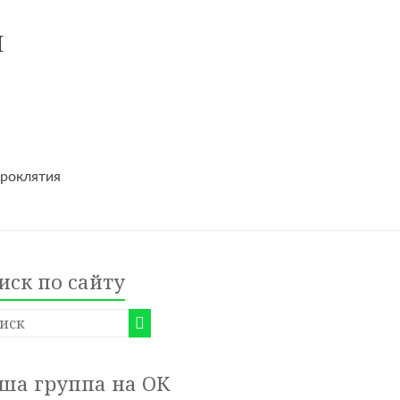
и
проклятия
иск по сайту
ша группа на ОК