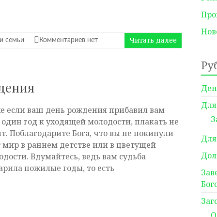
Про
Нов
Читать далее
и семьи
Комментариев нет
Ру
дения
Ден
Для
е если ваш день рождения прибавил вам
З
 один год к уходящей молодости, плакать не
ит. Поблагодарите Бога, что вы не покинули
Для
т мир в раннем детстве или в цветущей
Дол
одости. Вдумайтесь, ведь вам судьба
арила пожилые годы, то есть
Зав
Бог
Заг
О