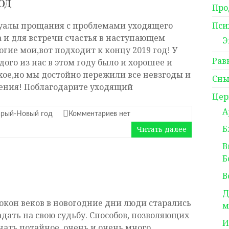
од
Про
уалы прощания с проблемами уходящего
Пси
а и для встречи счастья в наступающем
Э
огие мои,вот подходит к концу 2019 год! У
Рав
дого из нас в этом году было и хорошее и
хое,но мы достойно пережили все невзгоды и
Сны
ения! Поблагодарите уходящий
Цер
А
арый-Новый год
Комментариев нет
Б
Читать далее
В
Б
В
Д
окон веков в новогодние дни люди старались
м
адать на свою судьбу. Способов, позволяющих
И
нать потайное, очень и очень много.