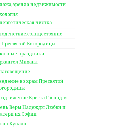
дажа,аренда недвижимости
хология
нергетическая чистка
ноденствие,солнцестояние
 Пресвятой Богородицы
ковные праздники
рхангел Михаил
лаговещение
ведение во храм Пресвятой
огородицы
оздвижение Креста Господня
ень Веры Надежды Любви и
атери их Софии
ван Купала