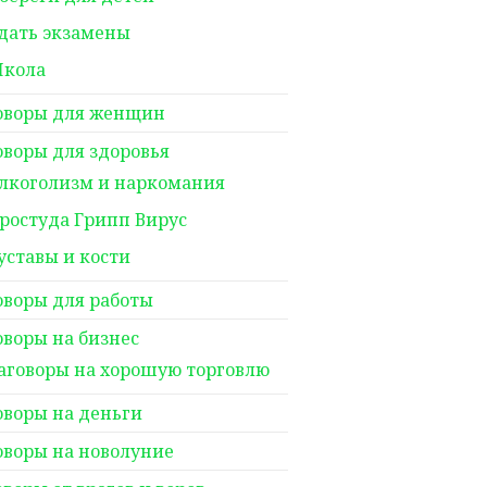
дать экзамены
кола
оворы для женщин
оворы для здоровья
лкоголизм и наркомания
ростуда Грипп Вирус
уставы и кости
оворы для работы
оворы на бизнес
аговоры на хорошую торговлю
оворы на деньги
оворы на новолуние