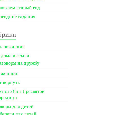
вожаем старый год
огодние гадания
брики
ь рождения
 дома и семьи
аговоры на дружбу
 женщин
г вернуть
етные Сны Пресвятой
ородицы
оворы для детей
береги для детей