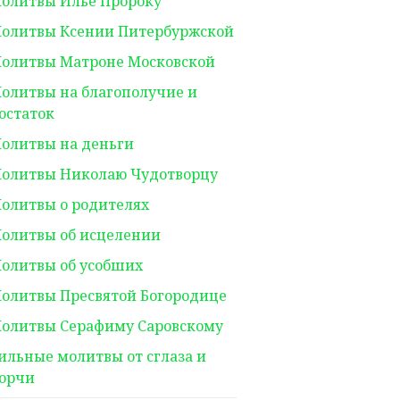
олитвы Илье Пророку
олитвы Ксении Питербуржской
олитвы Матроне Московской
олитвы на благополучие и
остаток
олитвы на деньги
олитвы Николаю Чудотворцу
олитвы о родителях
олитвы об исцелении
олитвы об усобших
олитвы Пресвятой Богородице
олитвы Серафиму Саровскому
ильные молитвы от сглаза и
орчи