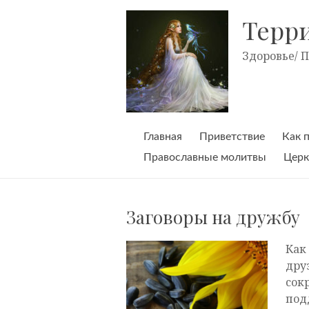
Skip
to
Терр
content
Здоровье/ 
Главная
Приветствие
Как 
Православные молитвы
Церк
Заговоры на дружбу
Как
дру
сок
под