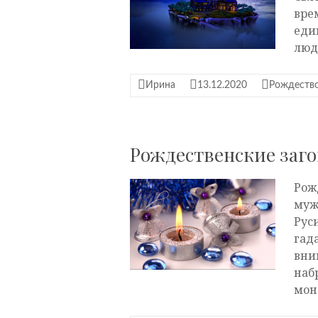
вре
еди
люд
Ирина
13.12.2020
Рождество
Рождественские заг
Рож
муж
Рус
гад
вни
наб
мон