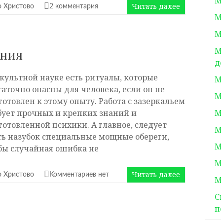
М
Читать далее
 Христово
2 комментария
М
М
М
ания
д
ккультной науке есть ритуалы, которые
М
таточно опасны для человека, если он не
М
готовлен к этому опыту. Работа с зазеркальем
бует прочных и крепких знаний и
М
готовленной психики. А главное, следует
М
ть назубок специальные мощные обереги,
М
бы случайная ошибка не
М
Читать далее
 Христово
Комментариев нет
М
С
п