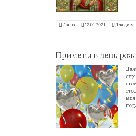
Ирина
12.01.2021
Для дома 
Приметы в день рож
Даж
еще
сто
это
мол
под