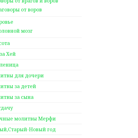
оворы от врагов и воров
аговоры от воров
ровье
оловной мозг
сота
за Хей
леница
итвы для дочери
итвы за детей
итвы за сына
удачу
чные молитвы Мерфи
ый,Старый-Новый год