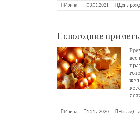
Ирина
03.01.2021
День рож
Новогодние примет
Вре
все
пра
гот
жел
кот
дел
Ирина
14.12.2020
Новый,Ст