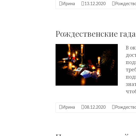
Ирина
13.12.2020
Рождество
Рождественские гад
В о
дос
под
тре
под
зна
что
Ирина
08.12.2020
Рождество