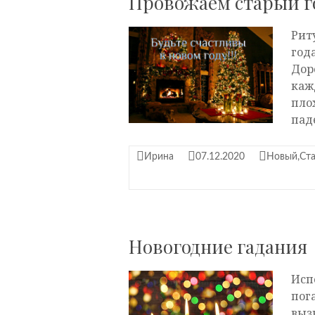
Провожаем старый г
Рит
год
Дор
каж
пло
пад
Ирина
07.12.2020
Новый,Ст
Новогодние гадания
Исп
пог
выз