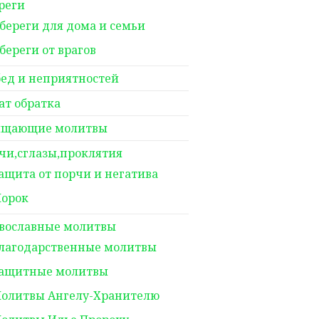
реги
береги для дома и семьи
береги от врагов
бед и неприятностей
ат обратка
щающие молитвы
чи,сглазы,проклятия
ащита от порчи и негатива
орок
вославные молитвы
лагодарственные молитвы
ащитные молитвы
олитвы Ангелу-Хранителю