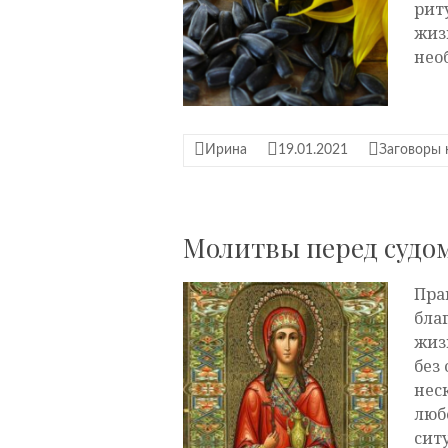
рит
жиз
нео
Ирина
19.01.2021
Заговоры 
Молитвы перед судом
Пра
бла
жиз
без
нес
люб
сит