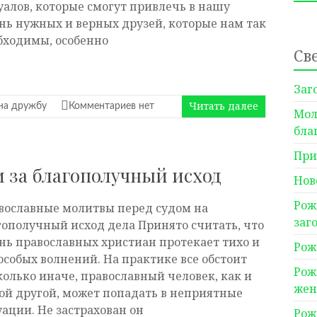
уалов, которые смогут привлечь в нашу
нь нужных и верных друзей, которые нам так
бходимы, особенно
Св
Заг
Читать далее
на дружбу
Комментариев нет
Мол
бла
При
 за благополучный исход
Нов
Рож
вославные молитвы перед судом на
заг
гополучный исход дела Принято считать, что
нь православных христиан протекает тихо и
Рож
 особых волнений. На практике все обстоит
Рож
колько иначе, православный человек, как и
же
ой другой, может попадать в неприятные
уации. Не застрахован он
Рож