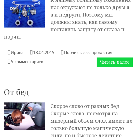
К нашему большому сожаления
нас окружают не только друзья,
а и недруги, Поэтому мы
должны знать, как самому
поставить защиту от сглаза и
порчи.
Ирина
18.04.2019
Порчи,сглазы,проклятия
Читать далее
5 комментариев
От бед
Скорое слово от разных бед
Скорые слова, несмотря на
мизерный объем слов, имеют не
только большую магическую
силу, но и быстрое действие.