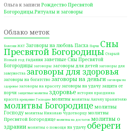
Ольга
к записи
Рождество Пресвятой
Богородицы.Ритуалы и заговоры
Облако меток
Сны
Заговоры на любовь
Пасха
Болезни ЖКТ
Порчи
Пресвятой Богородицы
Старый
заветные Сны Пресвятой
гадания
Новый год
Богородицы
заговоры для детей
заговоры
заговоры для
заговоры для здоровья
замужества
заговоры на деньги
заговоры на богатство
заговоры на
заговоры на удачу
защита от
заговоры на красоту
здоровье
здоровье
порчи
история праздника
защитные молитвы
молитвы
молитвы Ангелу хранителю
красота
крещение Господне
молитвы Богородице
молитвы
Господу
молитвы
молитвы Николаю Чудотворцу
молитвы о
Пресвятой Богородице
молитвы на достаток
обереги
здравии
на удачу
молитвы о помощи