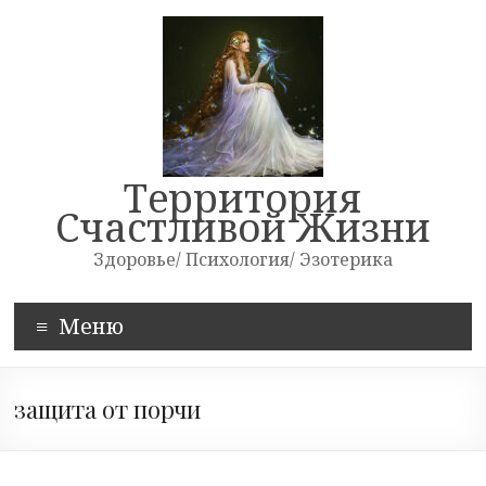
Skip
to
content
Территория
Счастливой Жизни
Здоровье/ Психология/ Эзотерика
Меню
защита от порчи