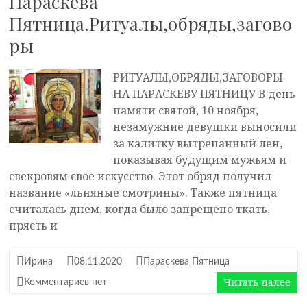
Параскева
Пятница.Ритуалы,обряды,загово
ры
РИТУАЛЫ,ОБРЯДЫ,ЗАГОВОРЫ
НА ПАРАСКЕВУ ПЯТНИЦУ В день
памяти святой, 10 ноября,
незамужние девушки выносили
за калитку вытрепанный лен,
показывая будущим мужьям и
свекровям свое искусство. Этот обряд получил
название «льняные смотрины». Также пятница
считалась днем, когда было запрещено ткать,
прясть и
Ирина
08.11.2020
Параскева Пятница
Читать далее
Комментариев нет