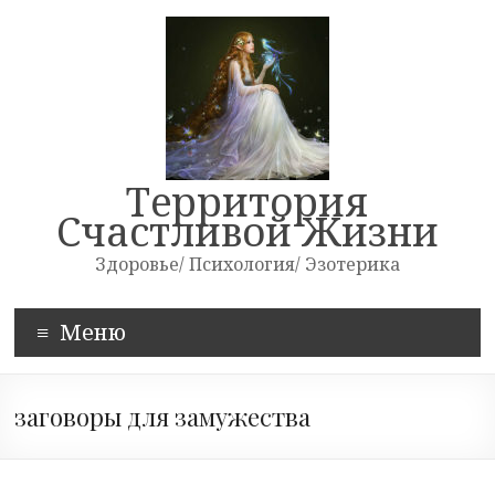
Skip
to
content
Территория
Счастливой Жизни
Здоровье/ Психология/ Эзотерика
Меню
заговоры для замужества