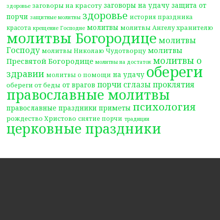
заговоры на удачу
защита от
заговоры на красоту
здоровье
здоровье
порчи
история праздника
защитные молитвы
молитвы
молитвы Ангелу хранителю
красота
крещение Господне
молитвы Богородице
молитвы
Господу
молитвы
молитвы Николаю Чудотворцу
молитвы о
Пресвятой Богородице
молитвы на достаток
обереги
здравии
на удачу
молитвы о помощи
порчи сглазы проклятия
от врагов
обереги от беды
православные молитвы
психология
православные праздники
приметы
рождество Христово
снятие порчи
традиции
церковные праздники