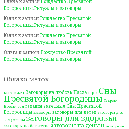
Елена
к записи
Рождество Пресвятой
Богородицы.Ритуалы и заговоры
Юлия
к записи
Рождество Пресвятой
Богородицы.Ритуалы и заговоры
Юлия
к записи
Рождество Пресвятой
Богородицы.Ритуалы и заговоры
Ольга
к записи
Рождество Пресвятой
Богородицы.Ритуалы и заговоры
Облако меток
Сны
Заговоры на любовь
Пасха
Болезни ЖКТ
Порчи
Пресвятой Богородицы
Старый
заветные Сны Пресвятой
гадания
Новый год
Богородицы
заговоры для детей
заговоры
заговоры для
заговоры для здоровья
замужества
заговоры на деньги
заговоры на богатство
заговоры на