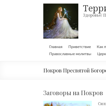
Skip
Терр
to
content
Здоровье/ 
Главная
Приветствие
Как 
Православные молитвы
Церк
Покров Пресвятой Бого
Заговоры на Покров
Сил