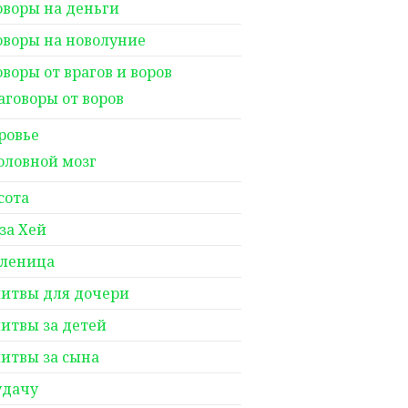
оворы на деньги
оворы на новолуние
оворы от врагов и воров
аговоры от воров
ровье
оловной мозг
сота
за Хей
леница
итвы для дочери
итвы за детей
итвы за сына
удачу