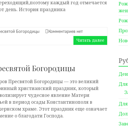
ереходящий,поэтому каждый год отмечается
Рож
тот день. История праздника
же
Рож
Про
есвятой Богородицы
Комментариев нет
Читать далее
Нов
Ру
есвятой Богородицы
Ден
ров Пресвятой Богородицы — это великий
Для
ринный христианский праздник, который
З
волизирует чудесное явление Матери
ьей в период осады Константинополя в
Для
хернском храме. Этот праздник еще означает
Дол
мение о благодати Господа.
Зав