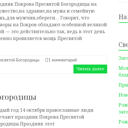
здник Покрова Пресвятой Богородицы на
ужество,на здравие,на мужа и семейную
На
нь,для мужчин,обереги… Говорят, что
оворы на Покров обладают особенной великой
ой — это действительно так, ведь в этот день
бенно проявляется мощь Пресвятой
Св
Заг
есвятой Богородицы
1 комментарий
Мол
Читать далее
бла
При
огородицы
Нов
Рож
дый год 14 октября православные люди
заг
ечают праздник Покрова Пресвятой
Рож
ородицы.Праздник этот