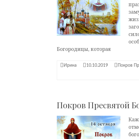
пра
зам
жиз
заг
сил
осо
Богородицы, которая
Ирина
10.10.2019
Покров Пр
Покров Пресвятой Б
Каж
отм
бог