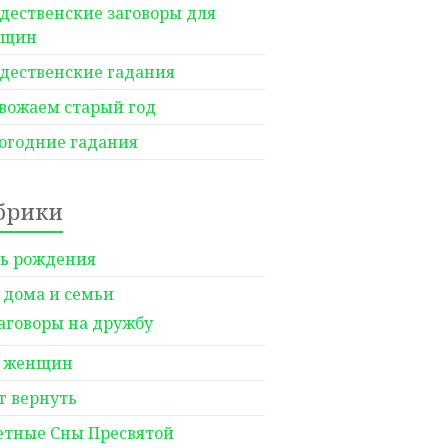
дественские заговоры для
нщин
дественские гадания
вожаем старый год
огодние гадания
брики
ь рождения
 дома и семьи
аговоры на дружбу
 женщин
г вернуть
етные Сны Пресвятой