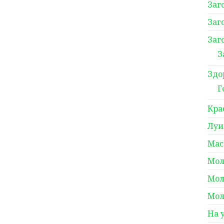
Заг
Заг
Заг
З
Здо
Г
Кра
Луи
Мас
Мол
Мол
Мол
На 