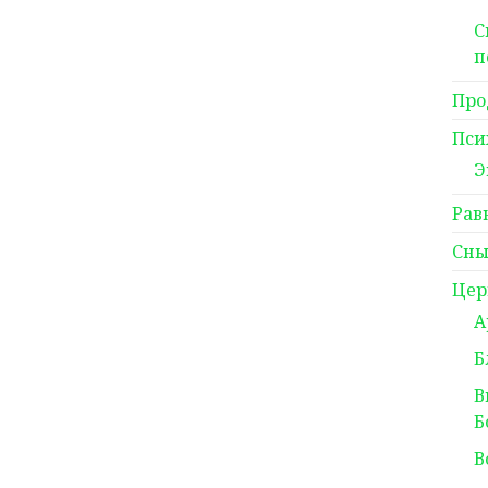
С
п
Про
Пси
Э
Рав
Сны
Цер
А
Б
В
Б
В