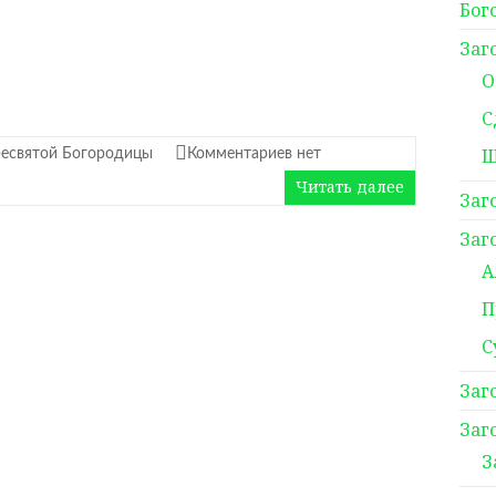
Бог
Заг
О
С
Ш
есвятой Богородицы
Комментариев нет
Читать далее
Заг
Заг
А
П
С
Заг
Заг
З