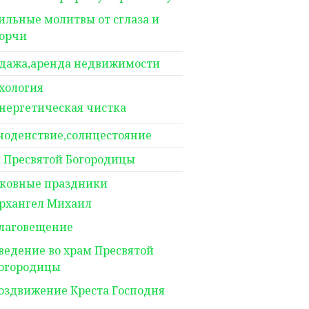
ильные молитвы от сглаза и
орчи
дажа,аренда недвижимости
хология
нергетическая чистка
ноденствие,солнцестояние
 Пресвятой Богородицы
ковные праздники
рхангел Михаил
лаговещение
ведение во храм Пресвятой
огородицы
оздвижение Креста Господня