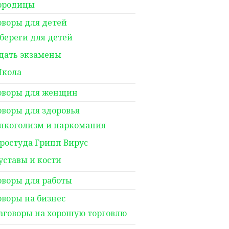
ородицы
оворы для детей
береги для детей
дать экзамены
кола
оворы для женщин
оворы для здоровья
лкоголизм и наркомания
ростуда Грипп Вирус
уставы и кости
оворы для работы
оворы на бизнес
аговоры на хорошую торговлю