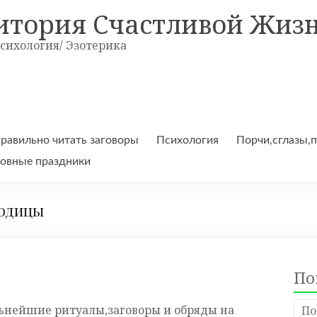
итория Счастливой Жиз
Психология/ Эзотерика
правильно читать заговоры
Психология
Порчи,сглазы,
овные праздники
родицы
По
ьнейшие ритуалы,заговоры и обряды на