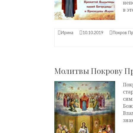
неп
в э
Ирина
10.10.2019
Покров Пр
Молитвы Покрову Пр
Пок
ста
сим
Бож
Вла
зна