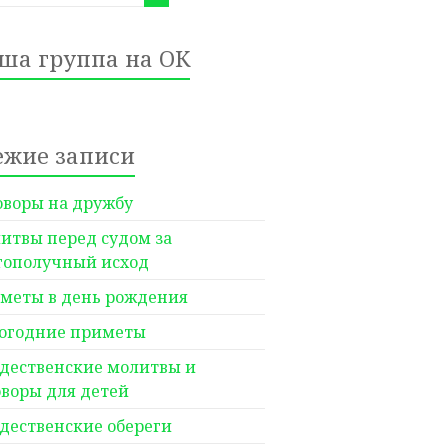
ша группа на ОК
ежие записи
оворы на дружбу
итвы перед судом за
гополучный исход
меты в день рождения
огодние приметы
дественские молитвы и
оворы для детей
дественские обереги