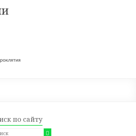
ни
проклятия
иск по сайту