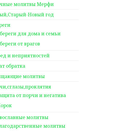
чные молитвы Мерфи
ый,Старый-Новый год
реги
береги для дома и семьи
береги от врагов
бед и неприятностей
ат обратка
щающие молитвы
чи,сглазы,проклятия
ащита от порчи и негатива
орок
вославные молитвы
лагодарственные молитвы