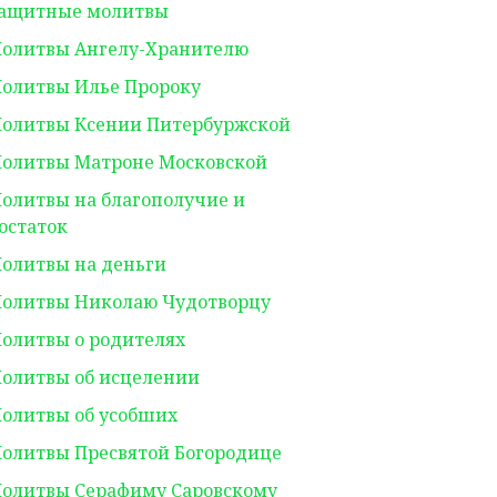
ащитные молитвы
олитвы Ангелу-Хранителю
олитвы Илье Пророку
олитвы Ксении Питербуржской
олитвы Матроне Московской
олитвы на благополучие и
остаток
олитвы на деньги
олитвы Николаю Чудотворцу
олитвы о родителях
олитвы об исцелении
олитвы об усобших
олитвы Пресвятой Богородице
олитвы Серафиму Саровскому