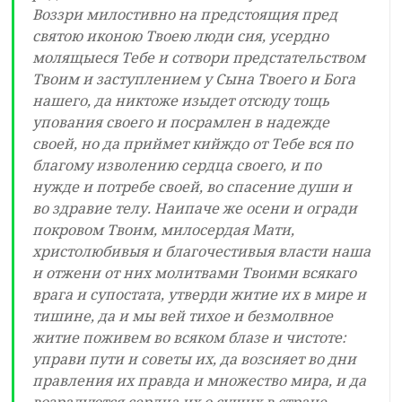
Воззри милостивно на предстоящия пред
святою иконою Твоею люди сия, усердно
молящыеся Тебе и сотвори предстательством
Твоим и заступлением у Сына Твоего и Бога
нашего, да никтоже изыдет отсюду тощь
упования своего и посрамлен в надежде
своей, но да приймет кийждо от Тебе вся по
благому изволению сердца своего, и по
нужде и потребе своей, во спасение души и
во здравие телу. Наипаче же осени и огради
покровом Твоим, милосердая Мати,
христолюбивыя и благочестивыя власти наша
и отжени от них молитвами Твоими всякаго
врага и супостата, утверди житие их в мире и
тишине, да и мы вей тихое и безмолвное
житие поживем во всяком блазе и чистоте:
управи пути и советы их, да возсияет во дни
правления их правда и множество мира, и да