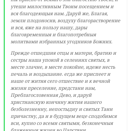
утеши милостивным Твоим посещением и
вся благодеющыя нам. Даруй же, Благая,
земли плодоносив, воздуху благорастворение
и вся, яже на пользу нашу, дары
благовременныя и благопотребныя
молитвами избранных угодников Божиих.
Прежде отшедшия отцы и матери, братию и
сестры наша упокой в селениих святых, в
месте злачне, в месте покойне, идеже несть
печаль и воздыхание. егда же приспеет и
наше от жития сего отшествие и к вечной
жизни преселение, предстани нам,
Преблагословенная Дево, и даруй
христианскую кончину жития нашего
безболезненну, непостыдну и святых Таин
причастну, да и в будущем веце сподобимся
вси, купно со всеми святыми, безконечныя
блаженныя жизни во Царствии