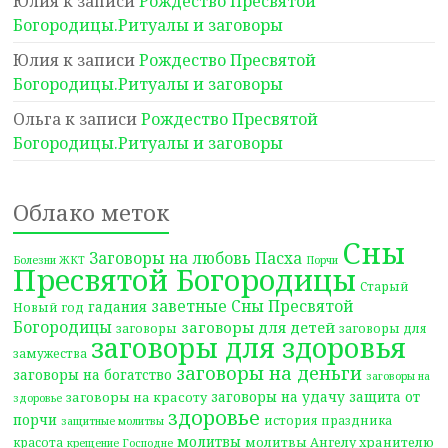
Юлия
к записи
Рождество Пресвятой
Богородицы.Ритуалы и заговоры
Юлия
к записи
Рождество Пресвятой
Богородицы.Ритуалы и заговоры
Ольга
к записи
Рождество Пресвятой
Богородицы.Ритуалы и заговоры
Облако меток
Сны
Заговоры на любовь
Пасха
Болезни ЖКТ
Порчи
Пресвятой Богородицы
Старый
заветные Сны Пресвятой
гадания
Новый год
Богородицы
заговоры для детей
заговоры
заговоры для
заговоры для здоровья
замужества
заговоры на деньги
заговоры на богатство
заговоры на
заговоры на удачу
защита от
заговоры на красоту
здоровье
здоровье
порчи
история праздника
защитные молитвы
молитвы
молитвы Ангелу хранителю
красота
крещение Господне