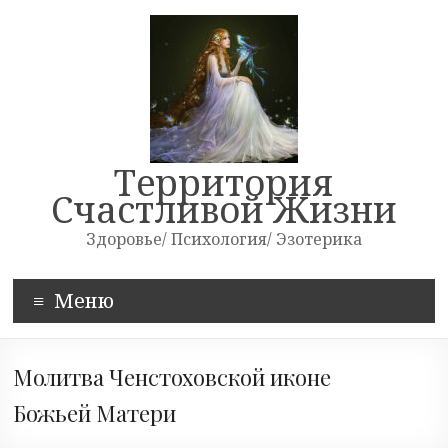
Skip
to
content
Территория
Счастливой Жизни
Здоровье/ Психология/ Эзотерика
Меню
Молитва Ченстоховской иконе
Божьей Матери