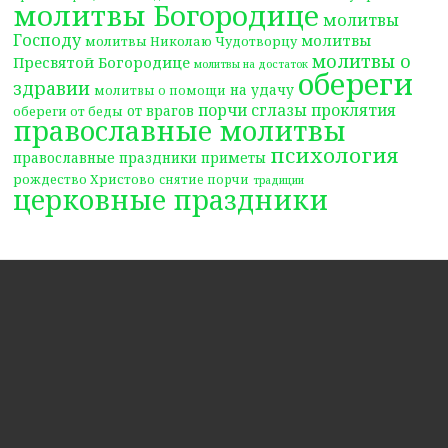
молитвы Богородице
молитвы
Господу
молитвы
молитвы Николаю Чудотворцу
молитвы о
Пресвятой Богородице
молитвы на достаток
обереги
здравии
на удачу
молитвы о помощи
порчи сглазы проклятия
от врагов
обереги от беды
православные молитвы
психология
православные праздники
приметы
рождество Христово
снятие порчи
традиции
церковные праздники