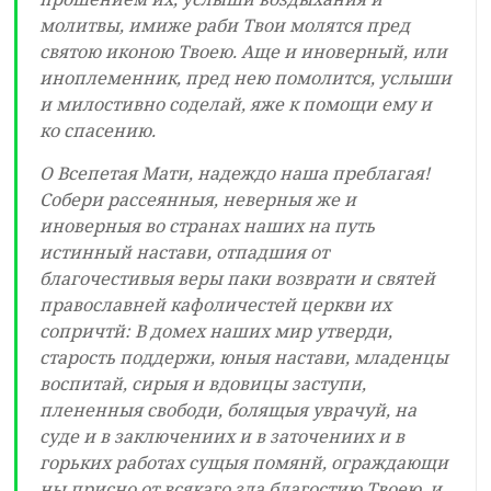
молитвы, имиже раби Твои молятся пред
святою иконою Твоею. Аще и иноверный, или
иноплеменник, пред нею помолится, услыши
и милостивно соделай, яже к помощи ему и
ко спасению.
О Всепетая Мати, надеждо наша преблагая!
Собери рассеянныя, неверныя же и
иноверныя во странах наших на путь
истинный настави, отпадшия от
благочестивыя веры паки возврати и святей
православней кафоличестей церкви их
сопричтй: В домех наших мир утверди,
старость поддержи, юныя настави, младенцы
воспитай, сирыя и вдовицы заступи,
плененныя свободи, болящыя уврачуй, на
суде и в заключениих и в заточениих и в
горьких работах сущыя помянй, ограждающи
ны присно от всякаго зла благостию Твоею, и