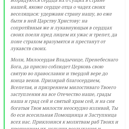
возрадуются сердца их о сущих в стране
нашей, якоже сердце отца о чадех своих
веселящася: удержави страну нашу, во еже
быти в ней Царству Христову: на
сопротйвныя же и лукавнующыя в сердцах
своих поели пред лицем их ужас и трепет, да
поне страхом вразумятся и престанут от
лукавств своих.
Моли, Милосердая Владычице, Пренебеснаго
Бога, да присно соблюдет Церковь свою
святую во православии и твердой вере до
конца веков. Призирай благосердием,
Всепетая, и призрением милостиваго Твоего
заступления на все Отечество наше, грады
наша и град сей и святый храм сей, и на сия
богатыя Твоя милости неоскудно изливай, Ты
бо еси всесильная Помощница и Заступница
всех нас. Приклонися к молитвам раб Твоих и
прошением их, услыши воздыхания и