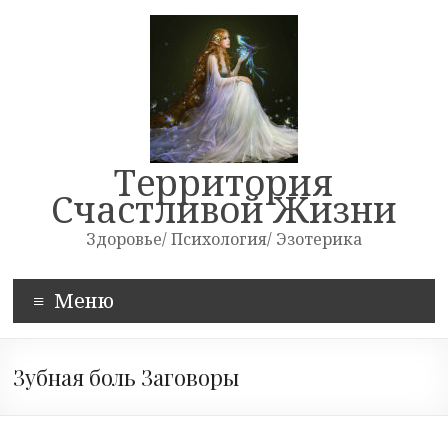
Skip
to
content
Территория
Счастливой Жизни
Здоровье/ Психология/ Эзотерика
Меню
Зубная боль Заговоры