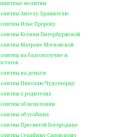
ащитные молитвы
олитвы Ангелу-Хранителю
олитвы Илье Пророку
олитвы Ксении Питербуржской
олитвы Матроне Московской
олитвы на благополучие и
остаток
олитвы на деньги
олитвы Николаю Чудотворцу
олитвы о родителях
олитвы об исцелении
олитвы об усобших
олитвы Пресвятой Богородице
олитвы Серафиму Саровскому