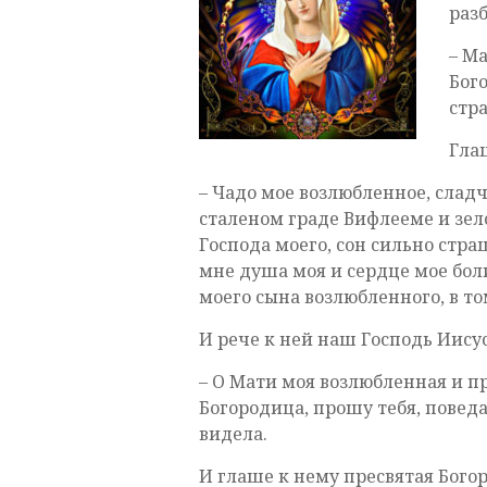
разб
– М
Бог
стр
Гла
– Чадо мое возлюбленное, слад
сталеном граде Вифлееме и зело
Господа моего, сон сильно стра
мне душа моя и сердце мое болит
моего сына возлюбленного, в то
И рече к ней наш Господь Иисус
– О Мати моя возлюбленная и п
Богородица, прошу тебя, поведа
видела.
И глаше к нему пресвятая Богор