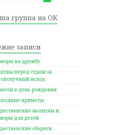
ша группа на ОК
ежие записи
оворы на дружбу
итвы перед судом за
гополучный исход
меты в день рождения
огодние приметы
дественские молитвы и
оворы для детей
дественские обереги