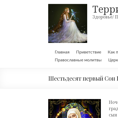
Skip
Терр
to
content
Здоровье/ 
Главная
Приветствие
Как 
Православные молитвы
Церк
Шестьдесят первый Сон 
Ноч
гра
сын