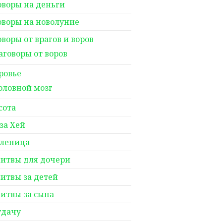
оворы на деньги
оворы на новолуние
оворы от врагов и воров
аговоры от воров
ровье
оловной мозг
сота
за Хей
леница
итвы для дочери
итвы за детей
итвы за сына
удачу