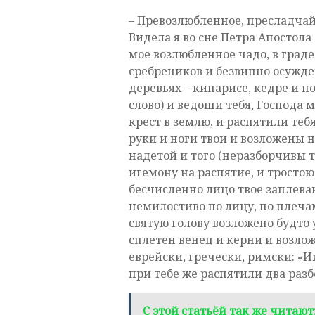
– Превозлюбленное, пресладчай
Видела я во сне Петра Апостола 
мое возлюбленное чадо, в град
сребреников и безвинно осужде
деревьях – кипарисе, кедре и п
слово) и ведоши тебя, Господа м
крест в землю, и распятили теб
руки и ноги твои и возложены 
надетой и того (неразборчивы 
игемону на распятие, и тростою
бесчисленно лицо твое заплеван
немилостиво по лицу, по плеча
святую голову возложено будто у
сплетен венец и керни и возлож
еврейски, гречески, римски: «И
при тебе же распятили два разб
С этой статьёй так же читают