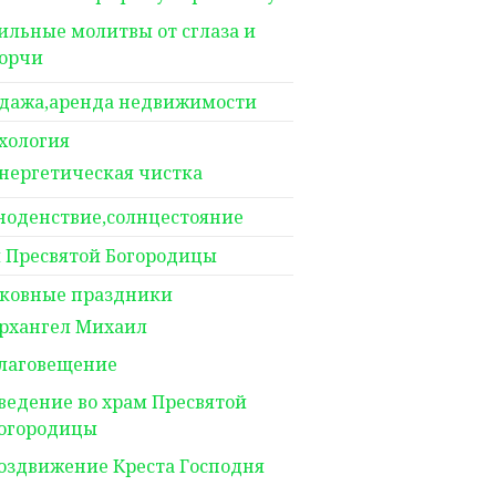
ильные молитвы от сглаза и
орчи
дажа,аренда недвижимости
хология
нергетическая чистка
ноденствие,солнцестояние
 Пресвятой Богородицы
ковные праздники
рхангел Михаил
лаговещение
ведение во храм Пресвятой
огородицы
оздвижение Креста Господня