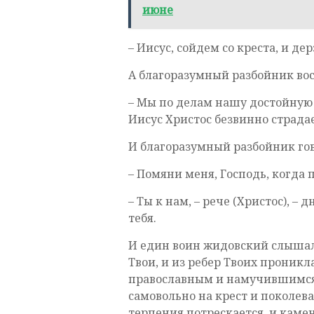
июне
– Иисус, сойдем со креста, и дер
А благоразумный разбойник вос
– Мы по делам нашу достойную
Иисус Христос безвинно страдае
И благоразумный разбойник го
– Помяни меня, Господь, когда 
– Ты к нам, – рече (Христос), – 
тебя.
И един воин жидовский слышал 
Твои, и из ребер Твоих проникл
православным и намучившимся
самовольно на крест и поколева
терпения потрескается, и камен