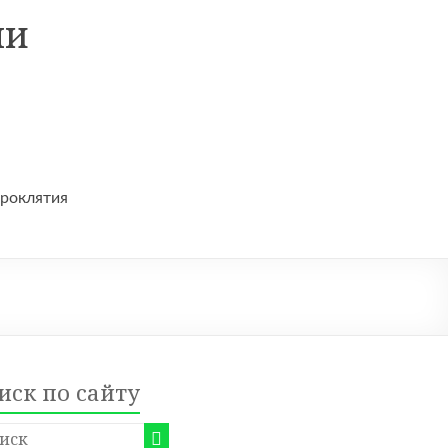
ни
проклятия
иск по сайту