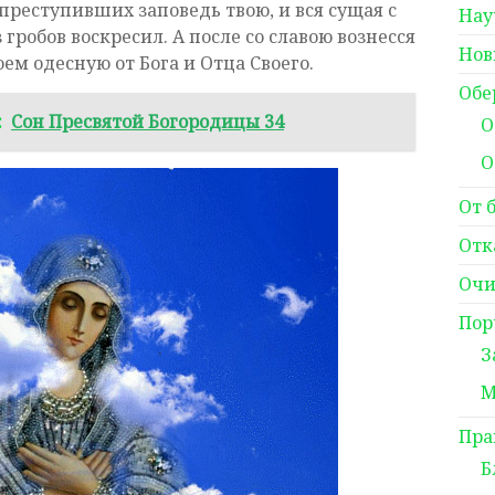
преступивших заповедь твою, и вся сущая с
Нау
гробов воскресил. А после со славою вознесся
Нов
оем одесную от Бога и Отца Своего.
Обе
:
Сон Пресвятой Богородицы 34
О
О
От 
Отк
Очи
Пор
З
М
Пра
Б