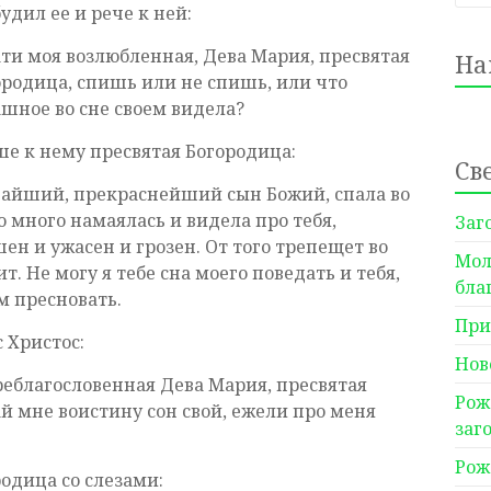
удил ее и рече к ней:
ати моя возлюбленная, Дева Мария, пресвятая
На
ородица, спишь или не спишь, или что
ашное во сне своем видела?
ше к нему пресвятая Богородица:
Св
чайший, прекраснейший сын Божий, спала во
 много намаялась и видела про тебя,
Заг
шен и ужасен и грозен. От того трепещет во
Мол
. Не могу я тебе сна моего поведать и тебя,
бла
м пресновать.
При
 Христос:
Нов
реблагословенная Дева Мария, пресвятая
Рож
й мне воистину сон свой, ежели про меня
заг
Рож
одица со слезами: