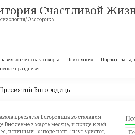
итория Счастливой Жиз
Психология/ Эзотерика
правильно читать заговоры
Психология
Порчи,сглазы,
овные праздники
Пресвятой Богородицы
евала пресвятая Богородица во сталеном
По
де Вифлееме в марте месяце, и приде к ней
 ее, истинный Господе наш Иисус Христос,