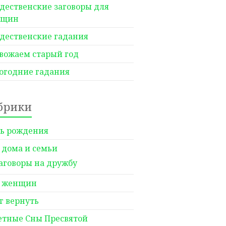
дественские заговоры для
нщин
дественские гадания
вожаем старый год
огодние гадания
брики
ь рождения
 дома и семьи
аговоры на дружбу
 женщин
г вернуть
етные Сны Пресвятой