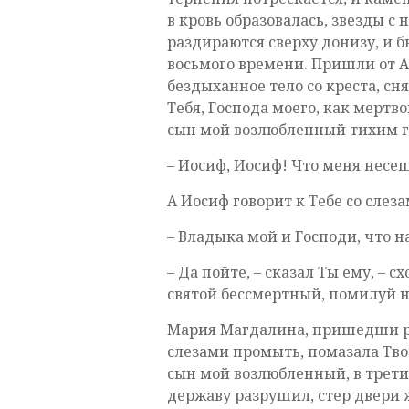
в кровь образовалась, звезды с 
раздираются сверху донизу, и б
восьмого времени. Пришли от 
бездыханное тело со креста, с
Тебя, Господа моего, как мертво
сын мой возлюбленный тихим г
– Иосиф, Иосиф! Что меня несеш
А Иосиф говорит к Тебе со слеза
– Владыка мой и Господи, что н
– Да пойте, – сказал Ты ему, – 
святой бессмертный, помилуй н
Мария Магдалина, пришедши ра
слезами промыть, помазала Твое
сын мой возлюбленный, в третий
державу разрушил, стер двери 