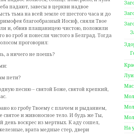
Заг
неба падают, завесы в церкви надвое
Заг
ысть тьма на всей земле от шестого часа и до
Аримофея благообразный Иосиф, сняли Твое
Заг
няли и, обвив плащаницею чистою, положили
З
го во гроб и понесли чистого в Белград. Тогда
олосом проговорил:
Здо
Г
ь, а ничего не поешь?
Кра
ми:
Луи
ам пети?
Мас
сходную песню – святой Боже, святой крепкий,
ас.
Мол
Мол
но ко гробу Твоему с плачем и рыданием,
 святое и живоносное тело. И будь же Ты,
Мол
 день воскрес из мертвых. К аду сошел,
На 
железные, врата медные стер, двери