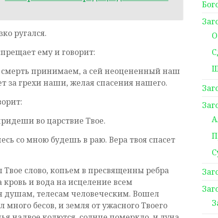
Бог
Заг
зко ругался.
О
прещает ему и говорит:
С
Ш
 смерть принимаем, а сей неоцененный наш
т за грехи наши, желая спасения нашего.
Заг
ворит:
Заг
А
придеши во царствие Твое.
П
днесь со мною будешь в раю. Вера твоя спасет
С
Твое слово, копьем в пресвященны ребра
Заг
а кровь и вода на исцеление всем
Заг
 душам, телесам человеческим. Вошел
З
л много бесов, и земля от ужасного Твоего
ья надвое колются, солнце померкло, и луна