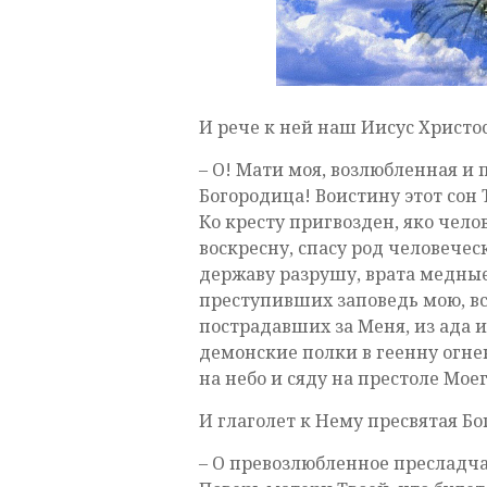
И рече к ней наш Иисус Христос
– О! Мати моя, возлюбленная и
Богородица! Воистину этот сон 
Ко кресту пригвозден, яко челов
воскресну, спасу род человечес
державу разрушу, врата медные
преступивших заповедь мою, вс
пострадавших за Меня, из ада и
демонские полки в геенну огне
на небо и сяду на престоле Моег
И глаголет к Нему пресвятая Бо
– О превозлюбленное пресладча