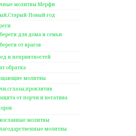
чные молитвы Мерфи
ый,Старый-Новый год
реги
береги для дома и семьи
береги от врагов
бед и неприятностей
ат обратка
щающие молитвы
чи,сглазы,проклятия
ащита от порчи и негатива
орок
вославные молитвы
лагодарственные молитвы