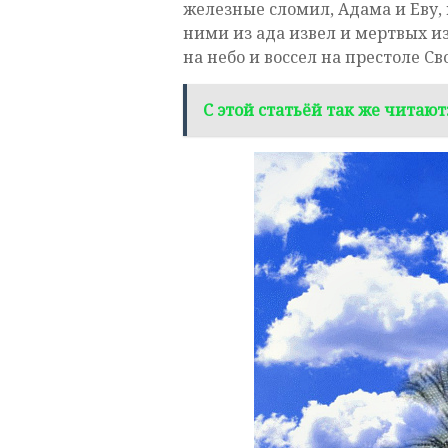
железные сломил, Адама и Еву, 
ними из ада извел и мертвых из 
на небо и воссел на престоле Св
С этой статьёй так же читают