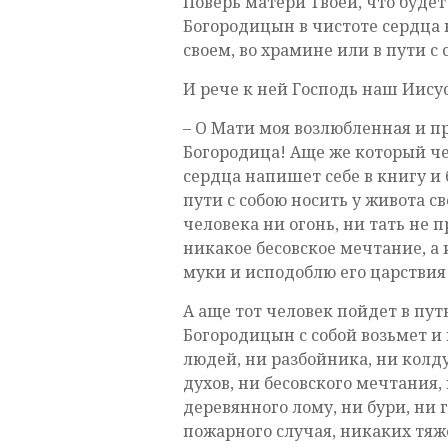
Поверь матери Твоей, что будет
Богородицын в чистоте сердца 
своем, во храмине или в пути с 
И рече к ней Господь наш Иисус
– О Мати моя возлюбленная и п
Богородица! Аще же который че
сердца напишет себе в книгу и 
пути с собою носить у живота св
человека ни огонь, ни тать не п
никакое бесовское мечтание, а 
муки и исподоблю его царствия
А аще тот человек пойдет в пут
Богородицын с собой возьмет и 
людей, ни разбойника, ни колд
духов, ни бесовского мечтания,
деревянного лому, ни бури, ни 
пожарного случая, никаких тяже