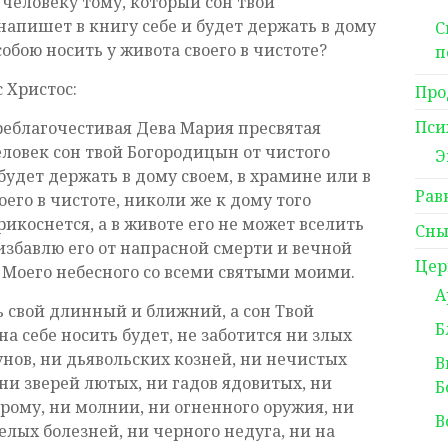
 человеку тому, который сон твой
напишет в книгу себе и будет держать в дому
С
собою носить у живота своего в чистоте?
п
 Христос:
Про
Пси
реблагочестивая Дева Мария пресвятая
ловек сон твой Богородицын от чистого
Э
будет держать в дому своем, в храмине или в
Рав
оего в чистоте, николи же к дому того
рикоснется, а в животе его не может вселить
Сны
избавлю его от напрасной смерти и вечной
Цер
 Моего небесного со всеми святыми моими.
А
ь свой длинный и ближний, а сон Твой
Б
на себе носить будет, не заботится ни злых
унов, ни дьявольских козней, ни нечистых
В
 ни зверей лютых, ни гадов ядовитых, ни
Б
грому, ни молнии, ни огненного оружия, ни
В
лых болезней, ни черного недуга, ни на