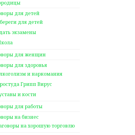
ородицы
оворы для детей
береги для детей
дать экзамены
кола
оворы для женщин
оворы для здоровья
лкоголизм и наркомания
ростуда Грипп Вирус
уставы и кости
оворы для работы
оворы на бизнес
аговоры на хорошую торговлю