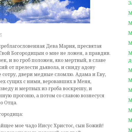
З
М
М
М
:
М
 преблагословенная Дева Мария, пресвятая
Твой Богородицын о мне не ложен, а правдив.
М
ек, и во гроб положен, яко мертвый, в славе
д
кий от прелести дьявола, и сниду адову
М
 сотру, двери медные сломлю. Адама и Еву,
М
ех сущих с ними, веровавших в Меня,
зведу и мертвых из гроба воскрешу, и
М
нную прогоню, а потом со славою вознесуся
М
о Отца.
М
городица:
М
йщее мое чадо Иисус Христос, сын Божий!
М