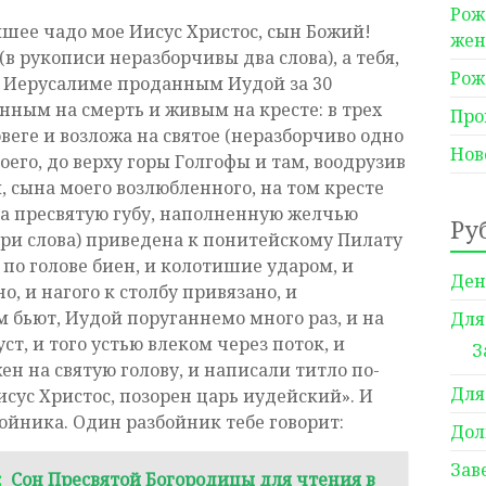
Рож
шее чадо мое Иисус Христос, сын Божий!
же
(в рукописи неразборчивы два слова), а тебя,
Рож
е Иерусалиме проданным Иудой за 30
нным на смерть и живым на кресте: в трех
Про
овеге и возложа на святое (неразборчиво одно
Нов
оего, до верху горы Голгофы и там, воодрузив
я, сына моего возлюбленного, на том кресте
на пресвятую губу, наполненную желчью
Ру
три слова) приведена к понитейскому Пилату
 по голове биен, и колотишие ударом, и
Ден
о, и нагого к столбу привязано, и
м бьют, Иудой поруганнемо много раз, и на
Для
ст, и того устью влеком через поток, и
З
ен на святую голову, и написали титло по-
Для
исус Христос, позорен царь иудейский». И
ойника. Один разбойник тебе говорит:
Дол
Зав
:
Сон Пресвятой Богородицы для чтения в