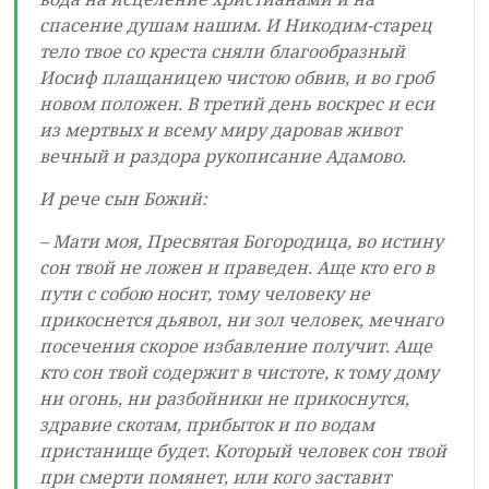
спасение душам нашим. И Никодим-старец
тело твое со креста сняли благообразный
Иосиф плащаницею чистою обвив, и во гроб
новом положен. В третий день воскрес и еси
из мертвых и всему миру даровав живот
вечный и раздора рукописание Адамово.
И рече сын Божий:
– Мати моя, Пресвятая Богородица, во истину
сон твой не ложен и праведен. Аще кто его в
пути с собою носит, тому человеку не
прикоснется дьявол, ни зол человек, мечнаго
посечения скорое избавление получит. Аще
кто сон твой содержит в чистоте, к тому дому
ни огонь, ни разбойники не прикоснутся,
здравие скотам, прибыток и по водам
пристанище будет. Который человек сон твой
при смерти помянет, или кого заставит