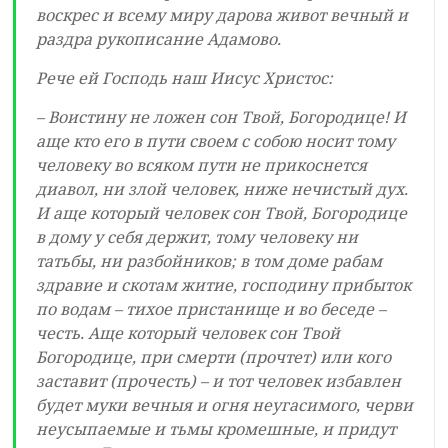
воскрес и всему миру дарова живот вечный и
раздра рукописание Адамово.
Рече ей Господь наш Иисус Христос:
– Воистину не ложен сон Твой, Богородице! И
аще кто его в пути своем с собою носит тому
человеку во всяком пути не прикоснется
диавол, ни злой человек, ниже нечистый дух.
И аще который человек сон Твой, Богородице
в дому у себя держит, тому человеку ни
татьбы, ни разбойников; в том доме рабам
здравие и скотам житие, господину прибыток
по водам – тихое пристанище и во беседе –
честь. Аще который человек сон Твой
Богородице, при смерти (прочтет) или кого
заставит (прочесть) – и тот человек избавлен
будет муки вечныя и огня неугасимого, черви
неусыпаемые и тьмы кромешные, и придут