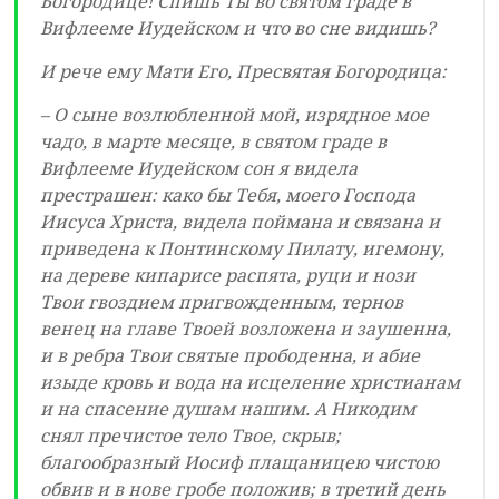
Богородице! Спишь Ты во святом граде в
Вифлееме Иудейском и что во сне видишь?
И рече ему Мати Его, Пресвятая Богородица:
– О сыне возлюбленной мой, изрядное мое
чадо, в марте месяце, в святом граде в
Вифлееме Иудейском сон я видела
престрашен: како бы Тебя, моего Господа
Иисуса Христа, видела поймана и связана и
приведена к Понтинскому Пилату, игемону,
на дереве кипарисе распята, руци и нози
Твои гвоздием пригвожденным, тернов
венец на главе Твоей возложена и заушенна,
и в ребра Твои святые прободенна, и абие
изыде кровь и вода на исцеление христианам
и на спасение душам нашим. А Никодим
снял пречистое тело Твое, скрыв;
благообразный Иосиф плащаницею чистою
обвив и в нове гробе положив; в третий день