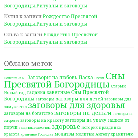
Богородицы.Ритуалы и заговоры
Юлия
к записи
Рождество Пресвятой
Богородицы.Ритуалы и заговоры
Ольга
к записи
Рождество Пресвятой
Богородицы.Ритуалы и заговоры
Облако меток
Сны
Заговоры на любовь
Пасха
Болезни ЖКТ
Порчи
Пресвятой Богородицы
Старый
заветные Сны Пресвятой
гадания
Новый год
Богородицы
заговоры для детей
заговоры
заговоры для
заговоры для здоровья
замужества
заговоры на деньги
заговоры на богатство
заговоры на
заговоры на удачу
защита от
заговоры на красоту
здоровье
здоровье
порчи
история праздника
защитные молитвы
молитвы
молитвы Ангелу хранителю
красота
крещение Господне