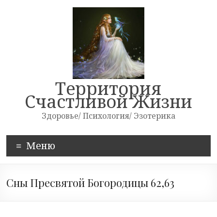
Skip
to
content
Территория
Счастливой Жизни
Здоровье/ Психология/ Эзотерика
Меню
Сны Пресвятой Богородицы 62,63