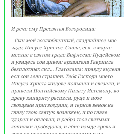
И рече ему Пресвятая Богородица:
– Сын мой возлюбленный, сладчайшее мое
чадо, Иисусе Христос. Спала, еси, в марте
месяце в святом граде Вифлееме Иудейском
и увидела сон дивен: архангела Гавриила
безплотных сил… Глаголаша: правду видела
еси сон зело страшен. Тебя Господа моего
Иисуса Христа жидове поймали и связали, и
привели Понтийскому Пилату Иегемону, ко
древу кипарису распяли, руце и нозе
гвоздями пригвоздили, и тернов венок на
главу твою святую возложен, и по главе
ударен и оплеван, и ребра твоя святыми
копиями прободоша, и абие изыде кровь и
вода на исцеление христианами и на