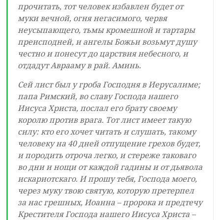
прочитать, тот человек избавлен будет от
муки вечной, огня негасимого, червя
неусыпающего, тьмы кромешной и тартары
преисподней, и ангелы Божьи возьмут душу
честно и понесут до царствия небесного, и
отдадут Аврааму в рай. Аминь.
Сей лист был у гроба Господня в Иерусалиме;
папа Римский, во славу Господа нашего
Иисуса Христа, послал его брату своему
королю против врага. Тот лист имеет такую
силу: кто его хочет читать и слушать, такому
человеку на 40 дней отпущение грехов будет,
и породить отроча легко, и стереже таковаго
во дни и нощи от каждой гадины и от дьявола
искариотскаго. И прошу тебя, Господа моего,
через муку твою святую, которую претерпел
за нас грешных, Иоанна – пророка и предтечу
Крестителя Господа нашего Иисуса Христа –