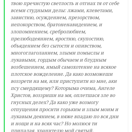
твою пречистую светлость и отгнах тя от себе
всеми студными делы: лжами, клеветами,
завистию, осуждением, презорством,
непокорством, братоненавидением, и
злопомнением, сребролюбием,
прелюбодеянием, яростию, скупостию,
объядением без сытости и опивством,
многоглаголанием, злыми помыслы и
лукавыми, гордым обычаем и блудным
возбешением, имый самохотение на всякое
плотское вожделение. Да како возможеши
воззрети на мя, или приступити ко мне, аки
псу смердящему? Которыма очима, Ангеле
Христов, воззриши на мя, оплетшася зле во
гнусных делех? Да како уже возмогу
отпущения просити горьким и злым моим и
лукавым деянием, в няже впадаю по вся дни
и нощи и на всяк час? Но молюся ти
припадая, хранителю мой святый,