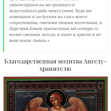
умилосердися на мя грешнаго и
недостойнаго раба твоего (имя), буди ми
помощник и заступник на злаго моего
сопротивника, святыми твоими молитвами, и
Царствия Божия причастника мя сотвори со
всеми святыми, всегда, и ныне и присно и во
веки веков. Аминь.»
Благодарственная молитва Ангелу-
хранителю