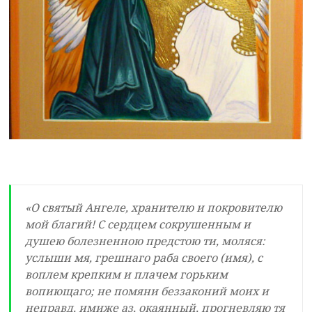
«О святый Ангеле, хранителю и покровителю
мой благий! С сердцем сокрушенным и
душею болезненною предстою ти, моляся:
услыши мя, грешнаго раба своего (имя), с
воплем крепким и плачем горьким
вопиющаго; не помяни беззаконий моих и
неправд, имиже аз, окаянный, прогневляю тя