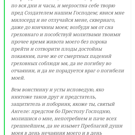
по вся дни и часы, и мерзостна себе творю
пред Создателем нашим Господем; явися мне
милосерд и не отлучайся мене, сквернаго,
даже до кончины моея; возбуди мя от сна
греховнаго и пособствуй молитвами твоими
прочее время живота моего без порока
прейти и сотворити плоды достойны
покаяния, паче же от смертных падений
греховных соблюди мя, да не погибну во
отчаянии, и да не порадуется враг о погибели
моей.
Вем воистинну и усты исповедую, яко
никтоже таков друг и предстатель,
защититель и поборник, якоже ты, святый
Ангеле: предстоя бо Престолу Господню,
молишися о мне, непотребнем и паче всех
грешнейшем, да не изымет Преблагий души
моея в день нечаяния моего и в день