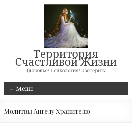
Skip
to
content
Территория
Счастливой Жизни
Здоровье/ Психология/ Эзотерика
Меню
Молитвы Ангелу Хранителю