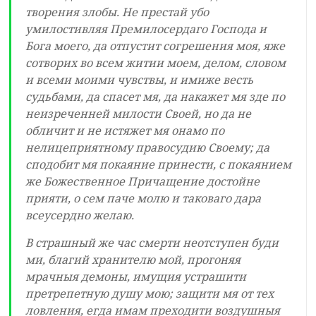
творения злобы. Не престай убо
умилостивляя Премилосердаго Господа и
Бога моего, да отпустит согрешения моя, яже
сотворих во всем житии моем, делом, словом
и всеми моими чувствы, и имиже весть
судьбами, да спасет мя, да накажет мя зде по
неизреченней милости Своей, но да не
обличит и не истяжет мя онамо по
нелицеприятному правосудию Своему; да
сподобит мя покаяние принести, с покаянием
же Божественное Причащение достойне
прияти, о сем паче молю и таковаго дара
всеусердно желаю.
В страшный же час смерти неотступен буди
ми, благий хранителю мой, прогоняя
мрачныя демоны, имущия устрашити
претрепетную душу мою; защити мя от тех
ловления, егда имам преходити воздушныя