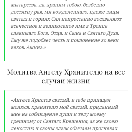
мытарства, да, храним тобою, безбедно
достигну рая, ми вожделеннаго, идеже лицы
святых и горних Сил непрестанно восхваляют
всечестное и великолепое имя в Троице
славимаго Бога, Отца, и Сына и Святаго Духа,
Ему же подобает честь и поклонение во веки
веков. Аминь.»
Молитва Ангелу Хранителю на все
случаи жизни
«Ангеле Христов святый, к тебе припадая
молюся, хранителю мой святый, приданный
мне на соблюдение души и телу моему
грешному от Святаго Крещения, аз же своею
леностию и своим злым обычаем прогневах