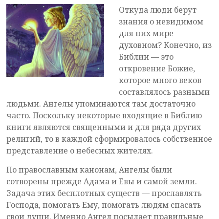
Откуда люди берут
знания о невидимом
для них мире
духовном? Конечно, из
Библии — это
откровение Божие,
которое много веков
составлялось разными
людьми. Ангелы упоминаются там достаточно
часто. Поскольку некоторые входящие в Библию
книги являются священными и для ряда других
религий, то в каждой сформировалось собственное
представление о небесных жителях.
По православным канонам, Ангелы были
сотворены прежде Адама и Евы и
самой земли.
Задача этих бесплотных существ — прославлять
Господа, помогать Ему, помогать людям спасать
свои души. Именно Ангел посылает правильные