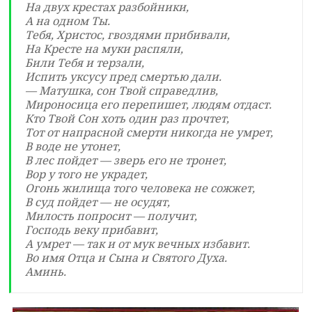
На двух крестах разбойники,
А на одном Ты.
Тебя, Христос, гвоздями прибивали,
На Кресте на муки распяли,
Били Тебя и терзали,
Испить уксусу пред смертью дали.
— Матушка, сон Твой справедлив,
Мироносица его перепишет, людям отдаст.
Кто Твой Сон хоть один раз прочтет,
Тот от напрасной смерти никогда не умрет,
В воде не утонет,
В лес пойдет — зверь его не тронет,
Вор у того не украдет,
Огонь жилища того человека не сожжет,
В суд пойдет — не осудят,
Милость попросит — получит,
Господь веку прибавит,
А умрет — так и от мук вечных избавит.
Во имя Отца и Сына и Святого Духа.
Аминь.