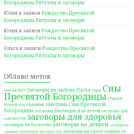
Богородицы.Ритуалы и заговоры
Юлия
к записи
Рождество Пресвятой
Богородицы.Ритуалы и заговоры
Юлия
к записи
Рождество Пресвятой
Богородицы.Ритуалы и заговоры
Ольга
к записи
Рождество Пресвятой
Богородицы.Ритуалы и заговоры
Облако меток
Сны
Заговоры на любовь
Пасха
Болезни ЖКТ
Порчи
Пресвятой Богородицы
Старый
заветные Сны Пресвятой
гадания
Новый год
Богородицы
заговоры для детей
заговоры
заговоры для
заговоры для здоровья
замужества
заговоры на деньги
заговоры на богатство
заговоры на
заговоры на удачу
защита от
заговоры на красоту
здоровье