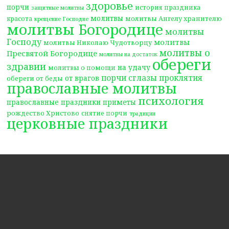
здоровье
порчи
история праздника
защитные молитвы
молитвы
молитвы Ангелу хранителю
красота
крещение Господне
молитвы Богородице
молитвы
Господу
молитвы
молитвы Николаю Чудотворцу
молитвы о
Пресвятой Богородице
молитвы на достаток
обереги
здравии
на удачу
молитвы о помощи
порчи сглазы проклятия
от врагов
обереги от беды
православные молитвы
психология
православные праздники
приметы
рождество Христово
снятие порчи
традиции
церковные праздники