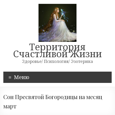
Skip
to
content
Территория
Счастливой Жизни
Здоровье/ Психология/ Эзотерика
Меню
Сон Пресвятой Богородицы на месяц
март