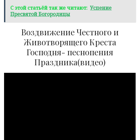
С этой статьёй так же читают:
Успение
Пресвятой Богородицы
Воздвижение Честного и
Животворящего Креста
Господня- песнопения
Праздника(видео)