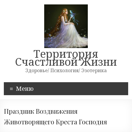
Skip
to
content
Территория
Счастливой Жизни
Здоровье/ Психология/ Эзотерика
Меню
Праздник Воздвижения
Животворящего Креста Господня