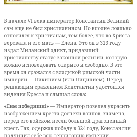
В начале VI века император Константин Великий
сам еще не был христианином. Но вполне лояльно
относился к христианам, тем более, что во Христа
веровала и его мать — Елена. Это он в 313 году
издал Миланский эдикт, придавший
христианству статус законной религии, которую
можно исповедовать открыто и свободно. В это
время он сражался с владыкой римской части
империи — Ликинием (или Лицинием). Перед
решающим сражением Константин удостоился
видения Креста и слышал слова:
«Сим победиши!»
— Император повелел украсить
изображением креста доспехи воинов, знамена,
перед его войском несли большой драгоценный
крест. Так, одержав победу в 324 году, Константин
подчинил себе всю территорию империи.