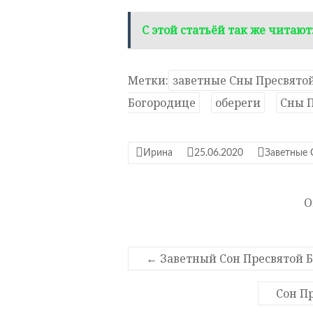
С этой статьёй так же читают
Метки:
заветные Сны Пресвято
Богородице
обереги
Сны 
Ирина
25.06.2020
Заветные 
О
←
Заветный Сон Пресвятой Б
Сон П