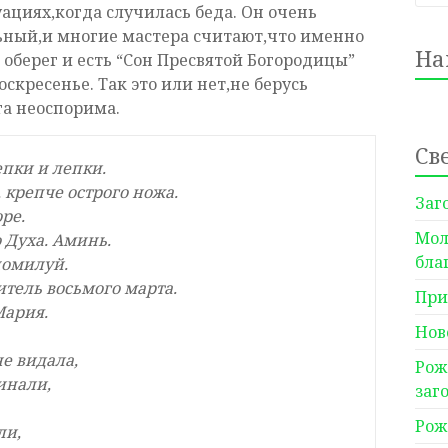
уациях,когда случилась беда. Он очень
ьный,и многие мастера считают,что именно
На
 оберег и есть “Сон Пресвятой Богородицы”
оскресенье. Так это или нет,не берусь
га неоспорима.
Св
епки и лепки.
 крепче острого ножа.
Заг
ре.
Мол
 Духа. Аминь.
бла
помилуй.
тель восьмого марта.
При
Мария.
Нов
не видала,
Рож
инали,
заг
Рож
ли,