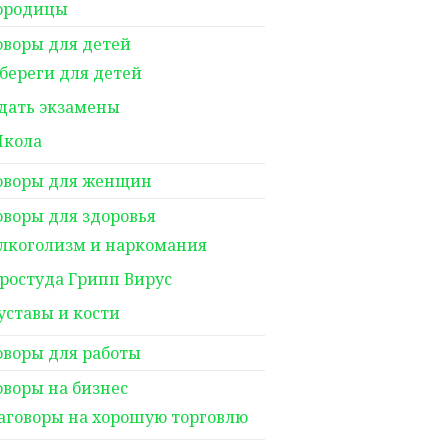
ородицы
оворы для детей
береги для детей
дать экзамены
кола
оворы для женщин
оворы для здоровья
лкоголизм и наркомания
ростуда Грипп Вирус
уставы и кости
оворы для работы
оворы на бизнес
аговоры на хорошую торговлю