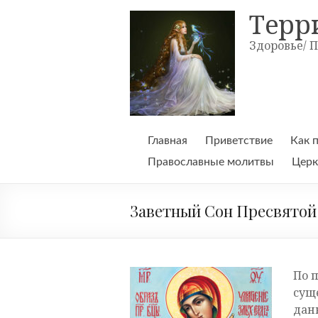
Skip
Терр
to
content
Здоровье/ 
Главная
Приветствие
Как 
Православные молитвы
Церк
Заветный Сон Пресвятой
По п
сущ
данн