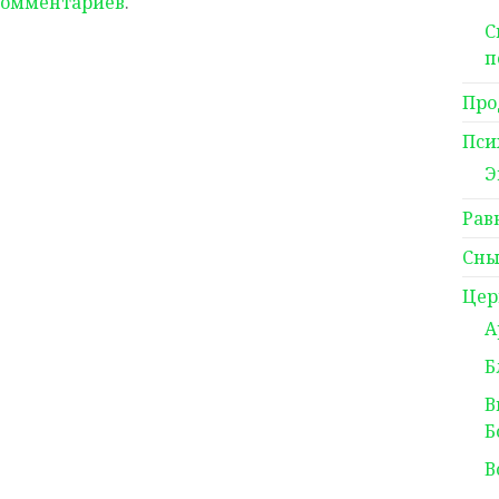
комментариев
.
С
п
Про
Пси
Э
Рав
Сны
Цер
А
Б
В
Б
В