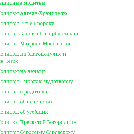
ащитные молитвы
олитвы Ангелу-Хранителю
олитвы Илье Пророку
олитвы Ксении Питербуржской
олитвы Матроне Московской
олитвы на благополучие и
остаток
олитвы на деньги
олитвы Николаю Чудотворцу
олитвы о родителях
олитвы об исцелении
олитвы об усобших
олитвы Пресвятой Богородице
олитвы Серафиму Саровскому