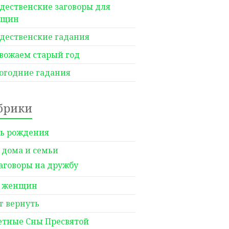
дественские заговоры для
нщин
дественские гадания
вожаем старый год
огодние гадания
брики
ь рождения
 дома и семьи
аговоры на дружбу
 женщин
г вернуть
етные Сны Пресвятой