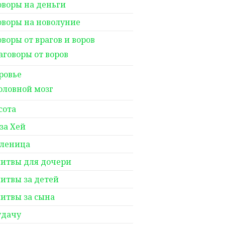
оворы на деньги
оворы на новолуние
оворы от врагов и воров
аговоры от воров
ровье
оловной мозг
сота
за Хей
леница
итвы для дочери
итвы за детей
итвы за сына
удачу