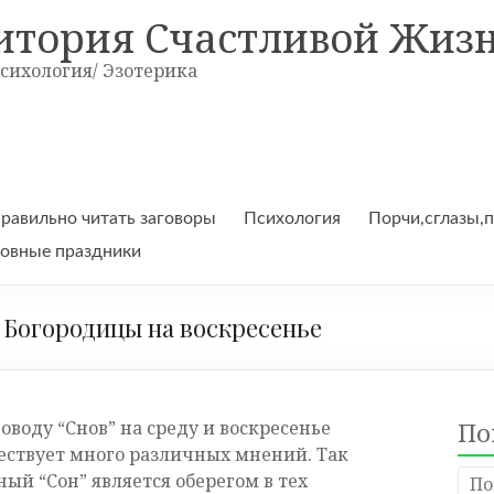
итория Счастливой Жиз
Психология/ Эзотерика
правильно читать заговоры
Психология
Порчи,сглазы,
овные праздники
 Богородицы на воскресенье
оводу “Снов” на среду и воскресенье
По
ествует много различных мнений. Так
ый “Сон” является оберегом в тех