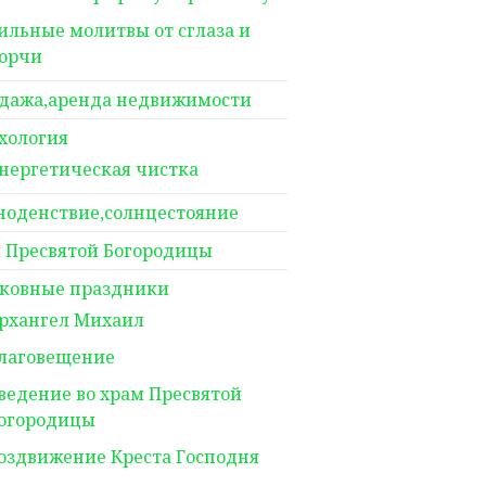
ильные молитвы от сглаза и
орчи
дажа,аренда недвижимости
хология
нергетическая чистка
ноденствие,солнцестояние
 Пресвятой Богородицы
ковные праздники
рхангел Михаил
лаговещение
ведение во храм Пресвятой
огородицы
оздвижение Креста Господня