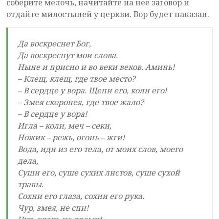
соберите мелочь, начитайте на нее заговор и
отдайте милостыней у церкви. Вор будет наказан.
Да воскреснет Бог,
Да воскреснут мои слова.
Ныне и присно и во веки веков. Аминь!
– Клещ, клещ, где твое место?
– В сердце у вора. Щепи его, коли его!
– Змея скоропея, где твое жало?
– В сердце у вора!
Игла – коли, меч – секи,
Ножик – режь, огонь – жги!
Вода, иди из его тела, от моих слов, моего
дела,
Суши его, суше сухих листов, суше сухой
травы.
Сохни его глаза, сохни его рука.
Чур, змея, не спи!