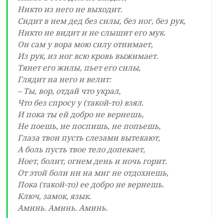
Никто из него не выходит.
Сидит в нем дед без силы, без ног, без рук,
Никто не видит и не слышит его мук.
Он сам у вора мою силу отнимает,
Из рук, из ног всю кровь выжимает.
Тянет его жилы, пьет его силы,
Глядит на него и велит:
– Ты, вор, отдай что украл,
Что без спросу у (такой-то) взял.
И пока ты ей добро не вернешь,
Не поешь, не поспишь, не попьешь,
Глаза твои пусть слезами вытекают,
А боль пусть твое тело допекает,
Ноет, болит, огнем день и ночь горит.
От этой боли ни на миг не отдохнешь,
Пока (такой-то) ее добро не вернешь.
Ключ, замок, язык.
Аминь. Аминь. Аминь.