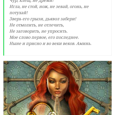
Чур, клещ, не дреми!
Игла, не стой, нож, не зевай, огонь, не
потухай!
Зверь его грызи, дьявол забери!
Не отмолить, не отлечить,
Не заговорить, не упросить.
Мое слово первое, его последнее.
Ныне и присно и во веки веков. Аминь.