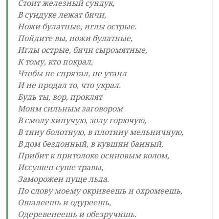
Стоит железный сундук,
В сундуке лежат бичи,
Ножи булатные, иглы острые.
Пойдите вы, ножи булатные,
Иглы острые, бичи сыромятные,
К тому, кто покрал,
Чтобы не спрятал, не утаил
И не продал то, что украл.
Будь ты, вор, проклят
Моим сильным заговором
В смолу кипучую, золу горючую,
В тину болотную, в плотину мельничную,
В дом бездонный, в кувшин банный,
Прибит к притолоке осиновым колом,
Иссушен суше травы,
Заморожен пуще льда.
По слову моему окривеешь и охромеешь,
Ошалеешь и одуреешь,
Одеревенеешь и обезручишь.