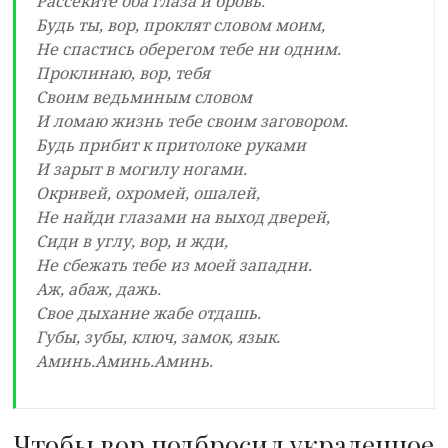
Рассеките оба глаза и бровь.
Будь ты, вор, проклят словом моим,
Не спастись оберегом тебе ни одним.
Проклинаю, вор, тебя
Своим ведьминым словом
И ломаю жизнь тебе своим заговором.
Будь прибит к притолоке руками
И зарыт в могилу ногами.
Окривей, охромей, ошалей,
Не найди глазами на выход дверей,
Сиди в углу, вор, и жди,
Не сбежать тебе из моей западни.
Аж, абаж, дажь.
Свое дыхание жабе отдашь.
Губы, зубы, ключ, замок, язык.
Аминь.Аминь.Аминь.
Чтобы вор подбросил украденное