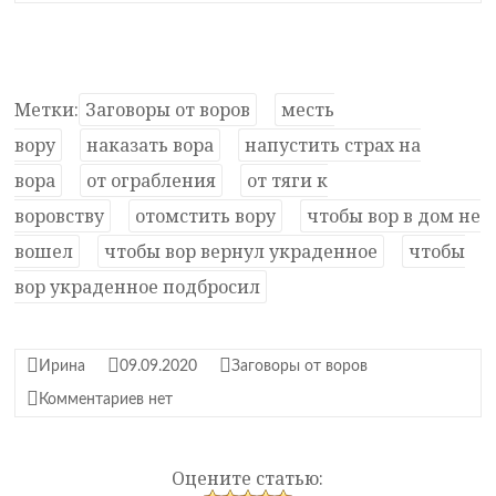
Метки:
Заговоры от воров
месть
вору
наказать вора
напустить страх на
вора
от ограбления
от тяги к
воровству
отомстить вору
чтобы вор в дом не
вошел
чтобы вор вернул украденное
чтобы
вор украденное подбросил
Ирина
09.09.2020
Заговоры от воров
Комментариев нет
Оцените статью: