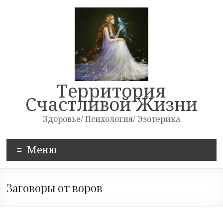
Skip
to
content
Территория
Счастливой Жизни
Здоровье/ Психология/ Эзотерика
Меню
Заговоры от воров