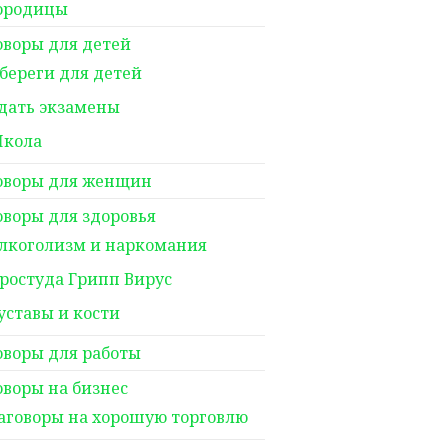
ородицы
оворы для детей
береги для детей
дать экзамены
кола
оворы для женщин
оворы для здоровья
лкоголизм и наркомания
ростуда Грипп Вирус
уставы и кости
оворы для работы
оворы на бизнес
аговоры на хорошую торговлю