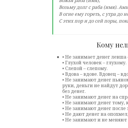
Божья раба (имя),
Возьму долг с раба (имя). Ам
В огне ему гореть, с утра до н
С этих пор и до сей поры, пок
Кому нел
• Не занимает денег левша 
• Глухой человек – глухому.
• Слепой – слепому.
• Вдова – вдове. Вдовец – вд
• Не занимают денег пьяном
руки, деньги не найдут доро
без денег.
• Не занимают денег на сп
• Не занимают денег тому, к
• Не занимают денег после 
• Не дают денег на опохмел
• Не занимают и не меняют