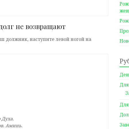
Рож
же
Рож
долг не возвращают
Про
аш должник, наступите левой ногой на
Нов
Ру
Ден
Для
З
Для
Дол
 Духа.
Зав
ов. Аминь.