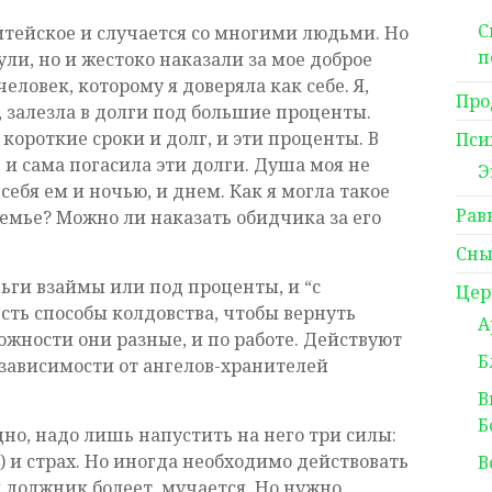
С
житейское и случается со многими людьми. Но
п
ли, но и жестоко наказали за мое доброе
еловек, которому я доверяла как себе. Я,
Про
, залезла в долги под большие проценты.
короткие сроки и долг, и эти проценты. В
Пси
, и сама погасила эти долги. Душа моя не
Э
себя ем и ночью, и днем. Как я могла такое
Рав
семье? Можно ли наказать обидчика за его
Сны
ьги взаймы или под проценты, и “с
Цер
сть способы колдовства, чтобы вернуть
А
ложности они разные, и по работе. Действуют
Б
 зависимости от ангелов-хранителей
В
Б
но, надо лишь напустить на него три силы:
) и страх. Но иногда необходимо действовать
В
 и должник болеет, мучается. Но нужно