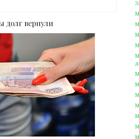
З
М
ы долг вернули
М
М
М
М
д
М
М
М
М
М
М
М