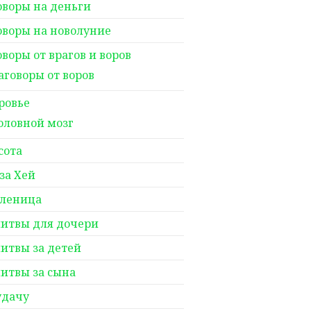
оворы на деньги
оворы на новолуние
оворы от врагов и воров
аговоры от воров
ровье
оловной мозг
сота
за Хей
леница
итвы для дочери
итвы за детей
итвы за сына
удачу