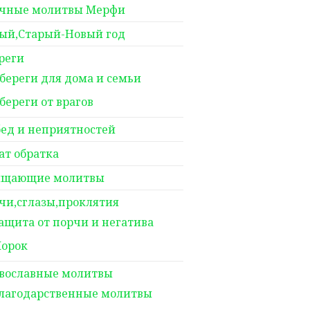
чные молитвы Мерфи
ый,Старый-Новый год
реги
береги для дома и семьи
береги от врагов
бед и неприятностей
ат обратка
щающие молитвы
чи,сглазы,проклятия
ащита от порчи и негатива
орок
вославные молитвы
лагодарственные молитвы