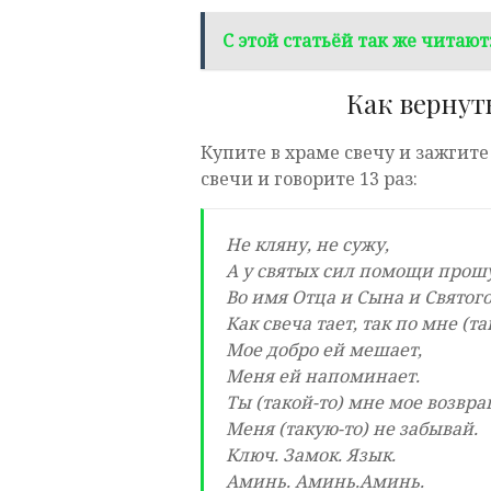
С этой статьёй так же читают
Как вернуть
Купите в храме свечу и зажгите
свечи и говорите 13 раз:
Не кляну, не сужу,
А у святых сил помощи прош
Во имя Отца и Сына и Святого
Как свеча тает, так по мне (та
Мое добро ей мешает,
Меня ей напоминает.
Ты (такой-то) мне мое возвра
Меня (такую-то) не забывай.
Ключ. Замок. Язык.
Аминь. Аминь.Аминь.