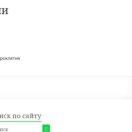
ни
проклятия
иск по сайту