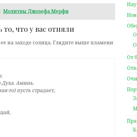
Нау
:
Молитвы Джозефа Мерфи
Нов
Обе
 то, что у вас отняли
О
 ее на заходе солнца. Глядите выше пламени
О
От 
Отк
у.
Очи
 Духа. Аминь.
Пор
кая-то) пусть страдает,
З
М
щай,
Пра
Б