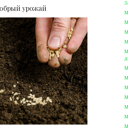
З
добрый урожай
М
М
М
М
М
д
М
М
М
М
М
М
М