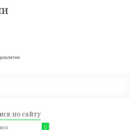
ни
проклятия
иск по сайту