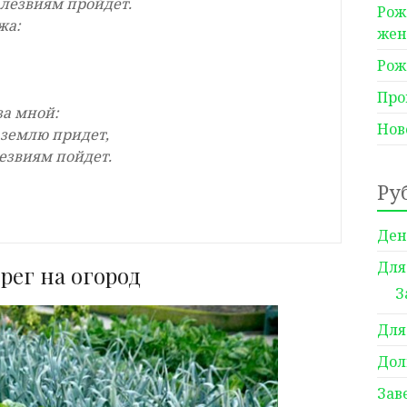
 лезвиям пройдет.
Рож
жа:
же
Рож
Про
за мной:
Нов
 землю придет,
лезвиям пойдет.
Ру
Ден
Для
рег на огород
З
Для
Дол
Зав