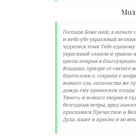
Мол
Господи Боже наш, в начале 
и небо убо украсивый велики
чудитися теми Тебе единому
украсивый злаком и травою и
цветы покрыв в благоукрашен
Владыко, призри от святаго 
благослови е, сохрани е невр
всякаго зла, оплазнства же л
даждь ему принесити плоды 
Твоего, и всякаго зверия и га
безгодныя ветры, вред нанося
прославися Пречестное и Вел
Духа, ныне и присно и во век