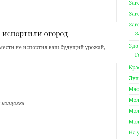
Заг
Заг
Заг
 испортили огород
З
Здо
 мести не испортил ваш будущий урожай,
Г
Кра
Луи
Мас
Мол
я колдовка
Мол
Мол
На 