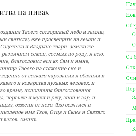
Нау
итва на нивах
Нов
Обе
создания Твоего сотворивый небо и землю,
О
ми светилы, еже просвещати на земли и
О
 Содетелю и Владыце твари: землю же
 различием семен, сеемых по роду, и всю,
От 
ие, благословил еси ю: Сам и ныне,
Отк
жилища Твоего на стяжение сие и
ежденно от всякаго чарования и обаяния и
Очи
укаваго и коварства лукавых человек, и
Пор
во время, исполнены благословения
да, червьже и мухи и ржу, зной и вар, и
З
щыя, отжени от него. Яко освятися и
М
иколепое имя Твое, Отца и Сына и Святаго
и веков. Аминь.
Пра
Б