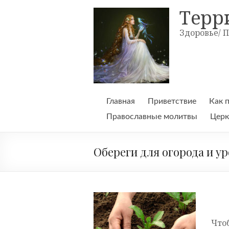
Skip
Терр
to
content
Здоровье/ 
Главная
Приветствие
Как 
Православные молитвы
Церк
Обереги для огорода и у
Что