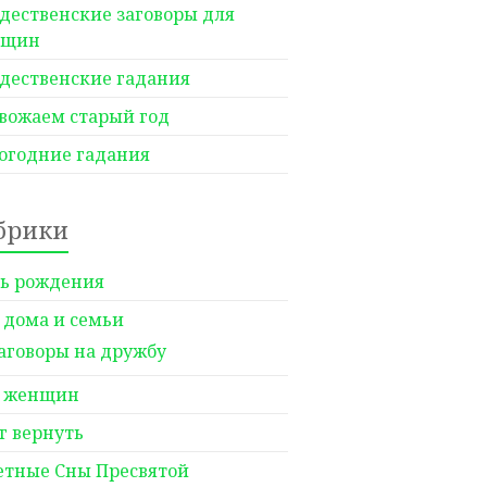
дественские заговоры для
нщин
дественские гадания
вожаем старый год
огодние гадания
брики
ь рождения
 дома и семьи
аговоры на дружбу
 женщин
г вернуть
етные Сны Пресвятой