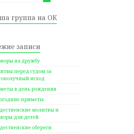
ша группа на ОК
ежие записи
оворы на дружбу
итвы перед судом за
гополучный исход
меты в день рождения
огодние приметы
дественские молитвы и
оворы для детей
дественские обереги