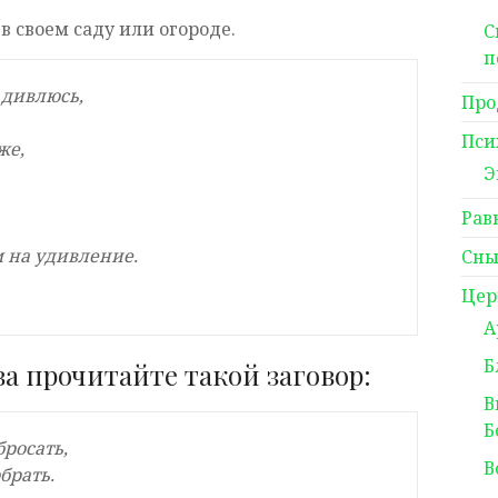
в своем саду или огороде.
С
п
 дивлюсь,
Про
Пси
же,
Э
Рав
 на удивление.
Сны
Цер
А
Б
а прочитайте такой заговор:
В
Б
бросать,
В
брать.