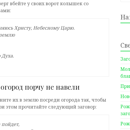
ерг вбейте у своих ворот колышек со
вами:
На
няюсь Христу, Небесному Царю.
 землю
Св
 Духа.
Заг
Мол
бла
огород порчу не навели
При
Нов
ните их в землю посреди огорода так, чтобы
Рож
При этом прочитайте следующий заговор:
заг
Рож
 пойдет,