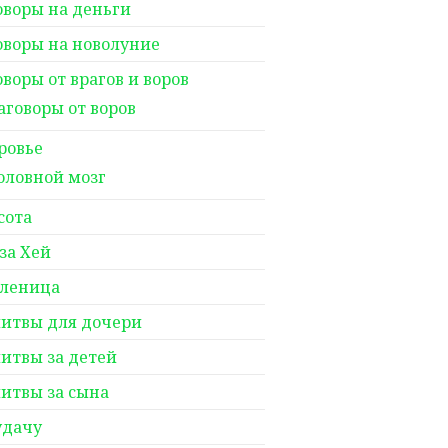
оворы на деньги
оворы на новолуние
оворы от врагов и воров
аговоры от воров
ровье
оловной мозг
сота
за Хей
леница
итвы для дочери
итвы за детей
итвы за сына
удачу