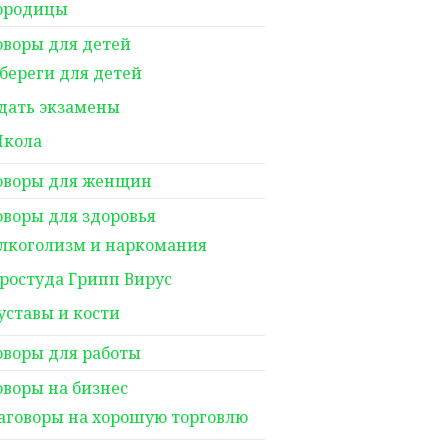
ородицы
оворы для детей
береги для детей
дать экзамены
кола
оворы для женщин
оворы для здоровья
лкоголизм и наркомания
ростуда Грипп Вирус
уставы и кости
оворы для работы
оворы на бизнес
аговоры на хорошую торговлю