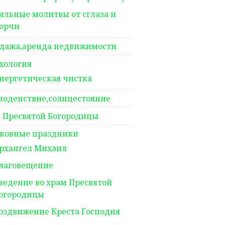
ильные молитвы от сглаза и
орчи
дажа,аренда недвижимости
хология
нергетическая чистка
ноденствие,солнцестояние
 Пресвятой Богородицы
ковные праздники
рхангел Михаил
лаговещение
ведение во храм Пресвятой
огородицы
оздвижение Креста Господня