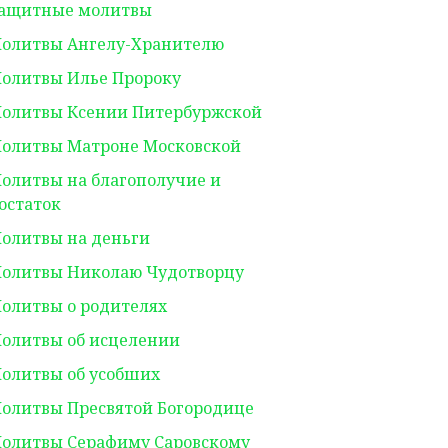
ащитные молитвы
олитвы Ангелу-Хранителю
олитвы Илье Пророку
олитвы Ксении Питербуржской
олитвы Матроне Московской
олитвы на благополучие и
остаток
олитвы на деньги
олитвы Николаю Чудотворцу
олитвы о родителях
олитвы об исцелении
олитвы об усобших
олитвы Пресвятой Богородице
олитвы Серафиму Саровскому