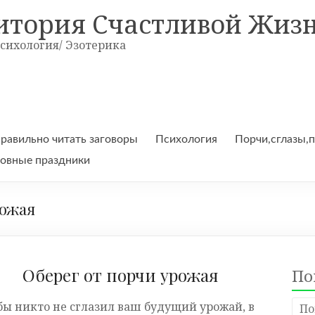
итория Счастливой Жиз
Психология/ Эзотерика
правильно читать заговоры
Психология
Порчи,сглазы,
овные праздники
рожая
Оберег от порчи урожая
По
бы никто не сглазил ваш будущий урожай, в