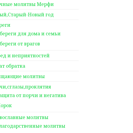
чные молитвы Мерфи
ый,Старый-Новый год
реги
береги для дома и семьи
береги от врагов
бед и неприятностей
ат обратка
щающие молитвы
чи,сглазы,проклятия
ащита от порчи и негатива
орок
вославные молитвы
лагодарственные молитвы