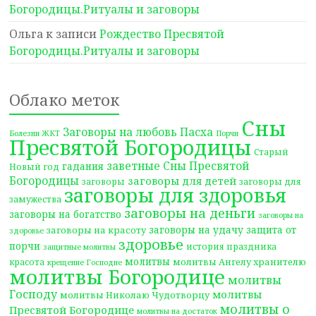
Богородицы.Ритуалы и заговоры
Ольга
к записи
Рождество Пресвятой
Богородицы.Ритуалы и заговоры
Облако меток
Сны
Заговоры на любовь
Пасха
Болезни ЖКТ
Порчи
Пресвятой Богородицы
Старый
заветные Сны Пресвятой
гадания
Новый год
Богородицы
заговоры для детей
заговоры
заговоры для
заговоры для здоровья
замужества
заговоры на деньги
заговоры на богатство
заговоры на
заговоры на удачу
защита от
заговоры на красоту
здоровье
здоровье
порчи
история праздника
защитные молитвы
молитвы
молитвы Ангелу хранителю
красота
крещение Господне
молитвы Богородице
молитвы
Господу
молитвы
молитвы Николаю Чудотворцу
молитвы о
Пресвятой Богородице
молитвы на достаток