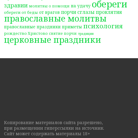
обереги
здравии
на удачу
молитвы о помощи
порчи сглазы проклятия
от врагов
обереги от беды
православные молитвы
психология
православные праздники
приметы
рождество Христово
снятие порчи
традиции
церковные праздники
Копирование материалов сайта разрешено,
при размещении гиперссылки на источник.
Сайт может содержать материалы 18+