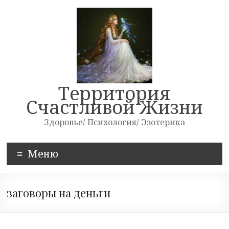
Skip
to
content
Территория
Счастливой Жизни
Здоровье/ Психология/ Эзотерика
Меню
заговоры на деньги