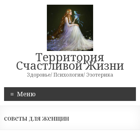
Skip
to
content
Территория
Счастливой Жизни
Здоровье/ Психология/ Эзотерика
Меню
советы для женщин