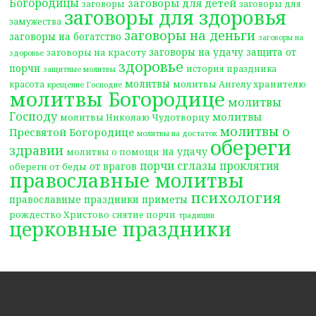
Богородицы
заговоры для детей
заговоры
заговоры для
заговоры для здоровья
замужества
заговоры на деньги
заговоры на богатство
заговоры на
заговоры на удачу
защита от
заговоры на красоту
здоровье
здоровье
порчи
история праздника
защитные молитвы
молитвы
молитвы Ангелу хранителю
красота
крещение Господне
молитвы Богородице
молитвы
Господу
молитвы
молитвы Николаю Чудотворцу
молитвы о
Пресвятой Богородице
молитвы на достаток
обереги
здравии
на удачу
молитвы о помощи
порчи сглазы проклятия
от врагов
обереги от беды
православные молитвы
психология
православные праздники
приметы
рождество Христово
снятие порчи
традиции
церковные праздники