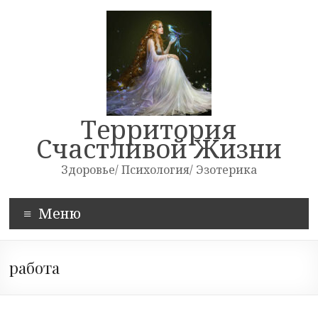
Skip
to
content
Территория
Счастливой Жизни
Здоровье/ Психология/ Эзотерика
Меню
работа