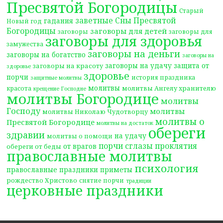
Пресвятой Богородицы
Старый
заветные Сны Пресвятой
гадания
Новый год
Богородицы
заговоры для детей
заговоры
заговоры для
заговоры для здоровья
замужества
заговоры на деньги
заговоры на богатство
заговоры на
заговоры на удачу
защита от
заговоры на красоту
здоровье
здоровье
порчи
история праздника
защитные молитвы
молитвы
молитвы Ангелу хранителю
красота
крещение Господне
молитвы Богородице
молитвы
Господу
молитвы
молитвы Николаю Чудотворцу
молитвы о
Пресвятой Богородице
молитвы на достаток
обереги
здравии
на удачу
молитвы о помощи
порчи сглазы проклятия
от врагов
обереги от беды
православные молитвы
психология
православные праздники
приметы
рождество Христово
снятие порчи
традиции
церковные праздники