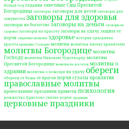
заветные Сны Пресвятой
гадания
Новый год
Богородицы
заговоры для детей
заговоры
заговоры для
заговоры для здоровья
замужества
заговоры на деньги
заговоры на богатство
заговоры на
заговоры на удачу
защита от
заговоры на красоту
здоровье
здоровье
порчи
история праздника
защитные молитвы
молитвы
молитвы Ангелу хранителю
красота
крещение Господне
молитвы Богородице
молитвы
Господу
молитвы
молитвы Николаю Чудотворцу
молитвы о
Пресвятой Богородице
молитвы на достаток
обереги
здравии
на удачу
молитвы о помощи
порчи сглазы проклятия
от врагов
обереги от беды
православные молитвы
психология
православные праздники
приметы
рождество Христово
снятие порчи
традиции
церковные праздники