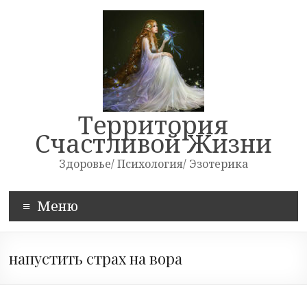
Skip
to
content
Территория
Счастливой Жизни
Здоровье/ Психология/ Эзотерика
Меню
напустить страх на вора