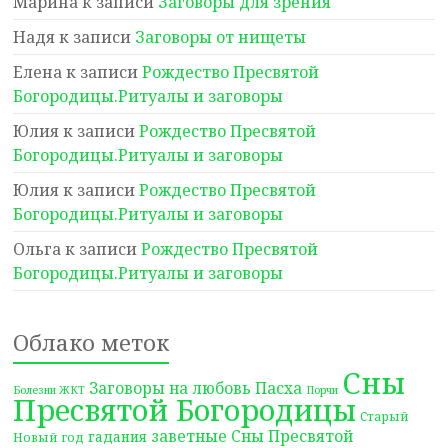
Марина
к записи
Заговоры для зрения
Надя
к записи
Заговоры от нищеты
Елена
к записи
Рождество Пресвятой
Богородицы.Ритуалы и заговоры
Юлия
к записи
Рождество Пресвятой
Богородицы.Ритуалы и заговоры
Юлия
к записи
Рождество Пресвятой
Богородицы.Ритуалы и заговоры
Ольга
к записи
Рождество Пресвятой
Богородицы.Ритуалы и заговоры
Облако меток
Сны
Заговоры на любовь
Пасха
Болезни ЖКТ
Порчи
Пресвятой Богородицы
Старый
заветные Сны Пресвятой
гадания
Новый год