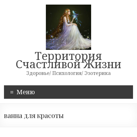
Skip
to
content
Территория
Счастливой Жизни
Здоровье/ Психология/ Эзотерика
Меню
ванна для красоты