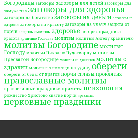
Богородицы
заговоры для детей
заговоры
заговоры для
заговоры для здоровья
замужества
заговоры на деньги
заговоры на богатство
заговоры на
заговоры на удачу
защита от
заговоры на красоту
здоровье
здоровье
порчи
история праздника
защитные молитвы
молитвы
молитвы Ангелу хранителю
красота
крещение Господне
молитвы Богородице
молитвы
Господу
молитвы
молитвы Николаю Чудотворцу
молитвы о
Пресвятой Богородице
молитвы на достаток
обереги
здравии
на удачу
молитвы о помощи
порчи сглазы проклятия
от врагов
обереги от беды
православные молитвы
психология
православные праздники
приметы
рождество Христово
снятие порчи
традиции
церковные праздники