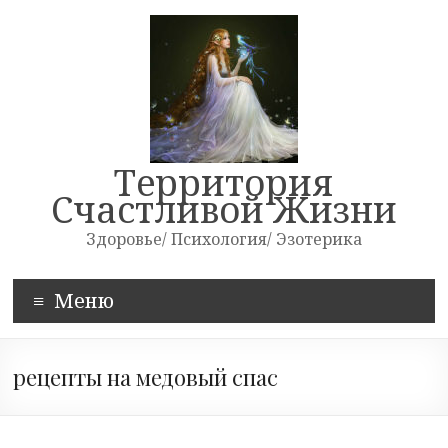
Skip
to
content
Территория
Счастливой Жизни
Здоровье/ Психология/ Эзотерика
Меню
рецепты на медовый спас