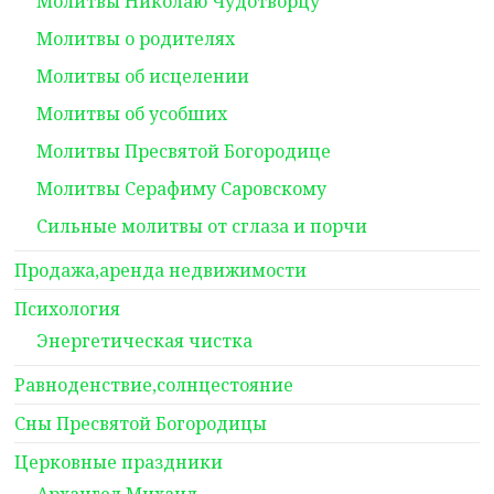
Молитвы Николаю Чудотворцу
Молитвы о родителях
Молитвы об исцелении
Молитвы об усобших
Молитвы Пресвятой Богородице
Молитвы Серафиму Саровскому
Сильные молитвы от сглаза и порчи
Продажа,аренда недвижимости
Психология
Энергетическая чистка
Равноденствие,солнцестояние
Сны Пресвятой Богородицы
Церковные праздники