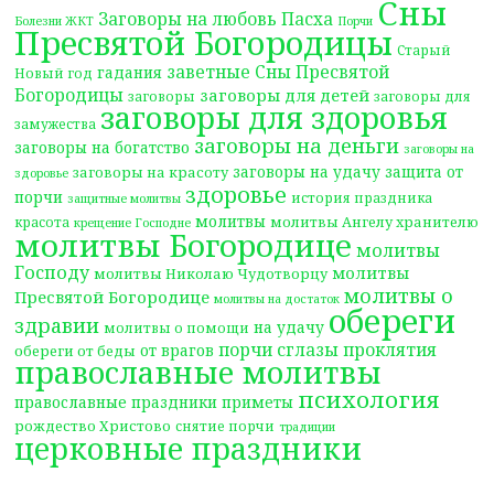
Сны
Заговоры на любовь
Пасха
Болезни ЖКТ
Порчи
Пресвятой Богородицы
Старый
заветные Сны Пресвятой
гадания
Новый год
Богородицы
заговоры для детей
заговоры
заговоры для
заговоры для здоровья
замужества
заговоры на деньги
заговоры на богатство
заговоры на
заговоры на удачу
защита от
заговоры на красоту
здоровье
здоровье
порчи
история праздника
защитные молитвы
молитвы
молитвы Ангелу хранителю
красота
крещение Господне
молитвы Богородице
молитвы
Господу
молитвы
молитвы Николаю Чудотворцу
молитвы о
Пресвятой Богородице
молитвы на достаток
обереги
здравии
на удачу
молитвы о помощи
порчи сглазы проклятия
от врагов
обереги от беды
православные молитвы
психология
православные праздники
приметы
рождество Христово
снятие порчи
традиции
церковные праздники