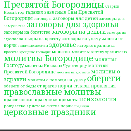
Пресвятой Богородицы
Старый
заветные Сны Пресвятой
гадания
Новый год
Богородицы
заговоры для детей
заговоры
заговоры для
заговоры для здоровья
замужества
заговоры на деньги
заговоры на богатство
заговоры на
заговоры на удачу
защита от
заговоры на красоту
здоровье
здоровье
порчи
история праздника
защитные молитвы
молитвы
молитвы Ангелу хранителю
красота
крещение Господне
молитвы Богородице
молитвы
Господу
молитвы
молитвы Николаю Чудотворцу
молитвы о
Пресвятой Богородице
молитвы на достаток
обереги
здравии
на удачу
молитвы о помощи
порчи сглазы проклятия
от врагов
обереги от беды
православные молитвы
психология
православные праздники
приметы
рождество Христово
снятие порчи
традиции
церковные праздники