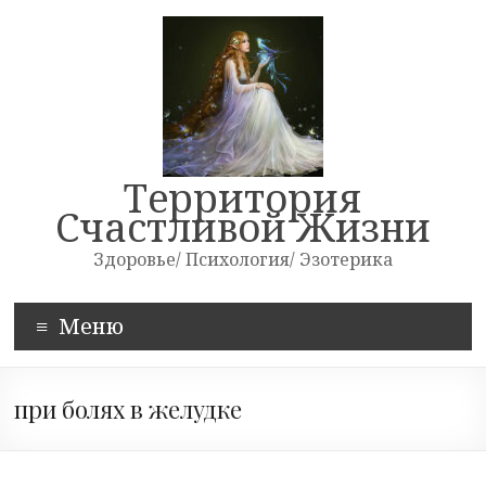
Skip
to
content
Территория
Счастливой Жизни
Здоровье/ Психология/ Эзотерика
Меню
при болях в желудке