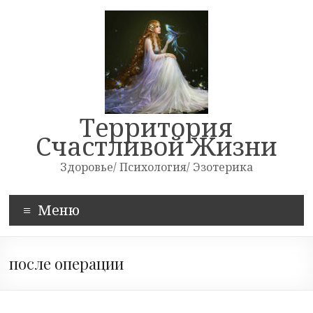
Skip
to
content
Территория
Счастливой Жизни
Здоровье/ Психология/ Эзотерика
Меню
после операции