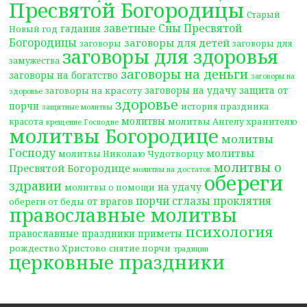
Пресвятой Богородицы
Старый
заветные Сны Пресвятой
гадания
Новый год
Богородицы
заговоры для детей
заговоры
заговоры для
заговоры для здоровья
замужества
заговоры на деньги
заговоры на богатство
заговоры на
заговоры на удачу
защита от
заговоры на красоту
здоровье
здоровье
порчи
история праздника
защитные молитвы
молитвы
молитвы Ангелу хранителю
красота
крещение Господне
молитвы Богородице
молитвы
Господу
молитвы
молитвы Николаю Чудотворцу
молитвы о
Пресвятой Богородице
молитвы на достаток
обереги
здравии
на удачу
молитвы о помощи
порчи сглазы проклятия
от врагов
обереги от беды
православные молитвы
психология
православные праздники
приметы
рождество Христово
снятие порчи
традиции
церковные праздники