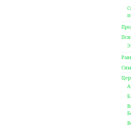
С
п
Про
Пси
Э
Рав
Сны
Цер
А
Б
В
Б
В