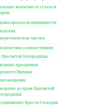
ильные молитвы от сглаза и
орчи
дажа,аренда недвижимости
хология
нергетическая чистка
ноденствие,солнцестояние
 Пресвятой Богородицы
ковные праздники
рхангел Михаил
лаговещение
ведение во храм Пресвятой
огородицы
оздвижение Креста Господня