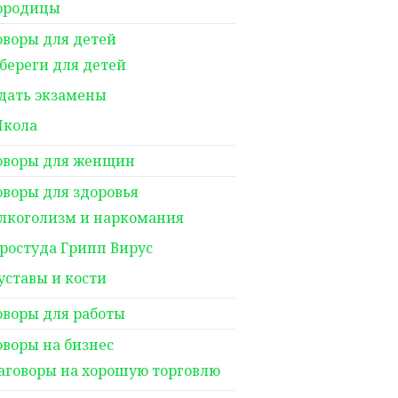
ородицы
оворы для детей
береги для детей
дать экзамены
кола
оворы для женщин
оворы для здоровья
лкоголизм и наркомания
ростуда Грипп Вирус
уставы и кости
оворы для работы
оворы на бизнес
аговоры на хорошую торговлю