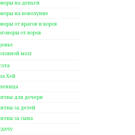
оворы на деньги
оворы на новолуние
оворы от врагов и воров
аговоры от воров
ровье
оловной мозг
сота
за Хей
леница
итвы для дочери
итвы за детей
итвы за сына
удачу