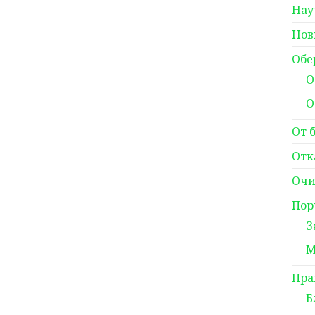
Нау
Нов
Обе
О
О
От 
Отк
Очи
Пор
З
М
Пра
Б