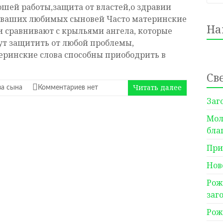
ошей работы,защита от властей,о здравии
 ваших любимых сыновей Часто материнские
На
и сравнивают с крыльями ангела, которые
ут защитить от любой проблемы,
еринские слова способны приободрить в
Св
Читать далее
а сына
Комментариев нет
Заг
Мол
бла
При
Нов
Рож
заг
Рож