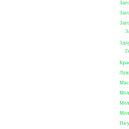
Заг
Заг
Заг
З
Здо
Г
Кра
Луи
Мас
Мол
Мол
Мол
На 