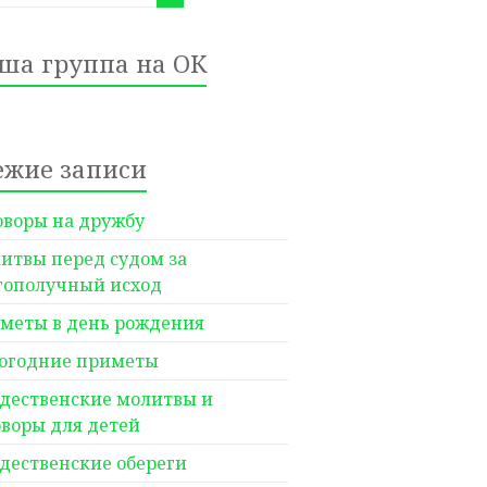
ша группа на ОК
ежие записи
оворы на дружбу
итвы перед судом за
гополучный исход
меты в день рождения
огодние приметы
дественские молитвы и
оворы для детей
дественские обереги