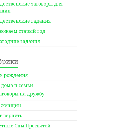
дественские заговоры для
нщин
дественские гадания
вожаем старый год
огодние гадания
брики
ь рождения
 дома и семьи
аговоры на дружбу
 женщин
г вернуть
етные Сны Пресвятой