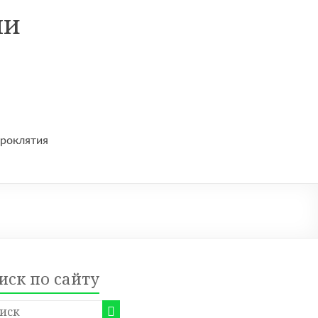
ни
проклятия
иск по сайту