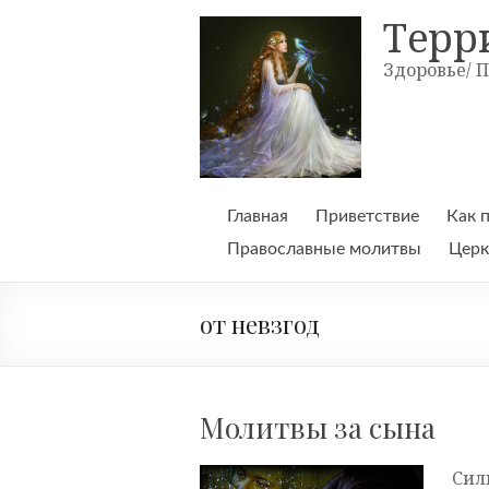
Skip
Терр
to
content
Здоровье/ 
Главная
Приветствие
Как 
Православные молитвы
Церк
от невзгод
Молитвы за сына
Сил