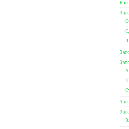
Бог
Заг
О
С
Ш
Заг
Заг
А
П
С
Заг
Заг
З