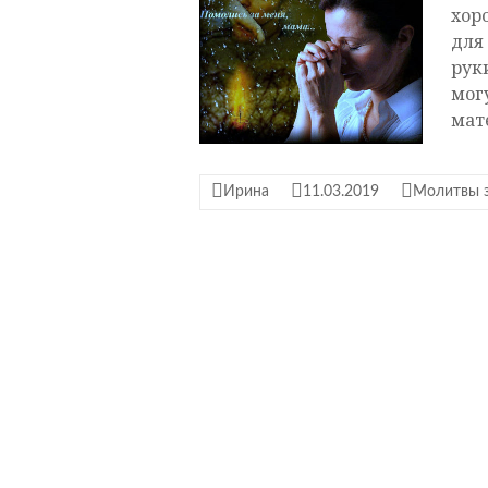
хор
для
рук
мог
мат
Ирина
11.03.2019
Молитвы з