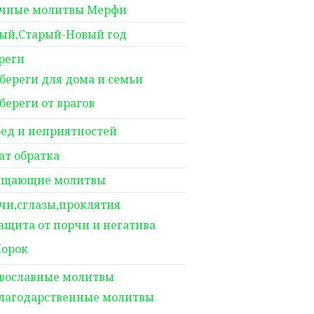
чные молитвы Мерфи
ый,Старый-Новый год
реги
береги для дома и семьи
береги от врагов
бед и неприятностей
ат обратка
щающие молитвы
чи,сглазы,проклятия
ащита от порчи и негатива
орок
вославные молитвы
лагодарственные молитвы