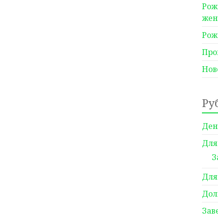
Рож
же
Рож
Про
Нов
Ру
Ден
Для
З
Для
Дол
Зав