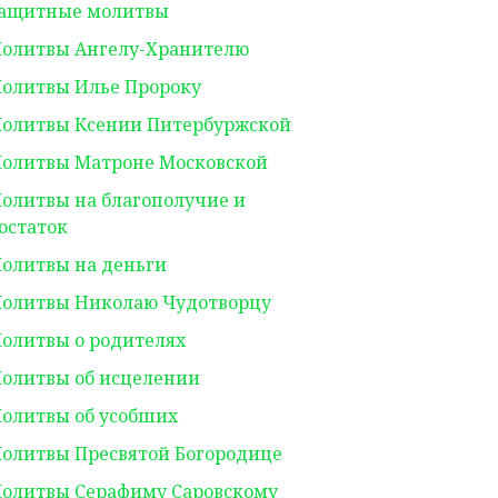
ащитные молитвы
олитвы Ангелу-Хранителю
олитвы Илье Пророку
олитвы Ксении Питербуржской
олитвы Матроне Московской
олитвы на благополучие и
остаток
олитвы на деньги
олитвы Николаю Чудотворцу
олитвы о родителях
олитвы об исцелении
олитвы об усобших
олитвы Пресвятой Богородице
олитвы Серафиму Саровскому