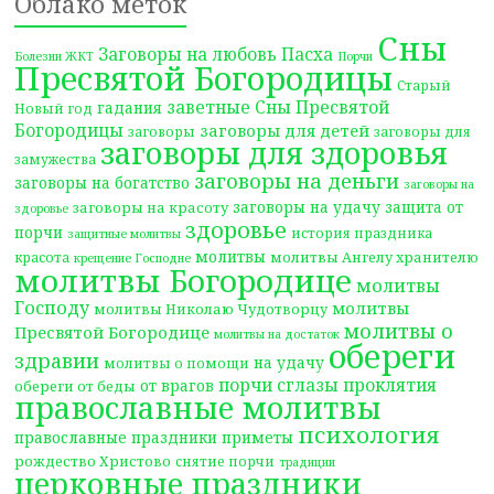
Облако меток
Сны
Заговоры на любовь
Пасха
Болезни ЖКТ
Порчи
Пресвятой Богородицы
Старый
заветные Сны Пресвятой
гадания
Новый год
Богородицы
заговоры для детей
заговоры
заговоры для
заговоры для здоровья
замужества
заговоры на деньги
заговоры на богатство
заговоры на
заговоры на удачу
защита от
заговоры на красоту
здоровье
здоровье
порчи
история праздника
защитные молитвы
молитвы
молитвы Ангелу хранителю
красота
крещение Господне
молитвы Богородице
молитвы
Господу
молитвы
молитвы Николаю Чудотворцу
молитвы о
Пресвятой Богородице
молитвы на достаток
обереги
здравии
на удачу
молитвы о помощи
порчи сглазы проклятия
от врагов
обереги от беды
православные молитвы
психология
православные праздники
приметы
рождество Христово
снятие порчи
традиции
церковные праздники