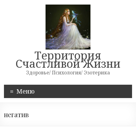
Skip
to
content
Территория
Счастливой Жизни
Здоровье/ Психология/ Эзотерика
Меню
негатив