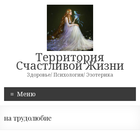
Skip
to
content
Территория
Счастливой Жизни
Здоровье/ Психология/ Эзотерика
Меню
на трудолюбие