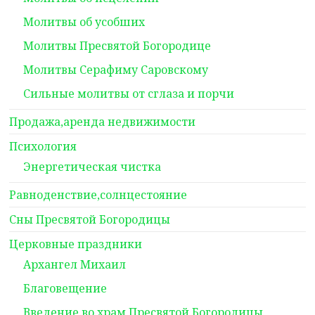
Молитвы об усобших
Молитвы Пресвятой Богородице
Молитвы Серафиму Саровскому
Сильные молитвы от сглаза и порчи
Продажа,аренда недвижимости
Психология
Энергетическая чистка
Равноденствие,солнцестояние
Сны Пресвятой Богородицы
Церковные праздники
Архангел Михаил
Благовещение
Введение во храм Пресвятой Богородицы