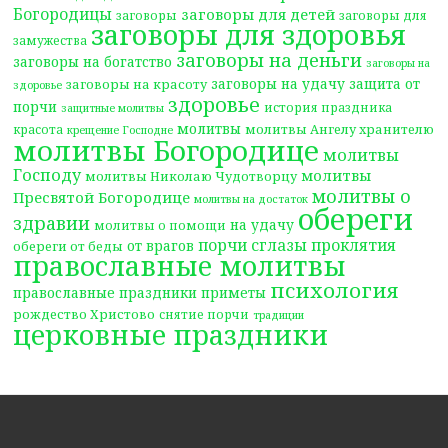
Богородицы
заговоры для детей
заговоры
заговоры для
заговоры для здоровья
замужества
заговоры на деньги
заговоры на богатство
заговоры на
заговоры на удачу
защита от
заговоры на красоту
здоровье
здоровье
порчи
история праздника
защитные молитвы
молитвы
молитвы Ангелу хранителю
красота
крещение Господне
молитвы Богородице
молитвы
Господу
молитвы
молитвы Николаю Чудотворцу
молитвы о
Пресвятой Богородице
молитвы на достаток
обереги
здравии
на удачу
молитвы о помощи
порчи сглазы проклятия
от врагов
обереги от беды
православные молитвы
психология
православные праздники
приметы
рождество Христово
снятие порчи
традиции
церковные праздники