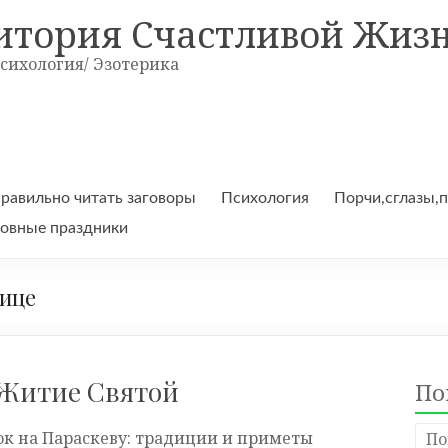
итория Счастливой Жиз
Психология/ Эзотерика
правильно читать заговоры
Психология
Порчи,сглазы,
овные праздники
ице
 Житие Святой
По
ок на Параскеву: традиции и приметы