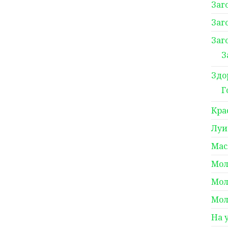
Заг
Заг
Заг
З
Здо
Г
Кра
Луи
Мас
Мол
Мол
Мол
На 