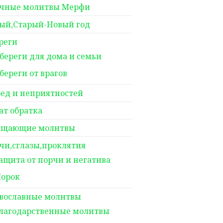
чные молитвы Мерфи
ый,Старый-Новый год
реги
береги для дома и семьи
береги от врагов
бед и неприятностей
ат обратка
щающие молитвы
чи,сглазы,проклятия
ащита от порчи и негатива
орок
вославные молитвы
лагодарственные молитвы