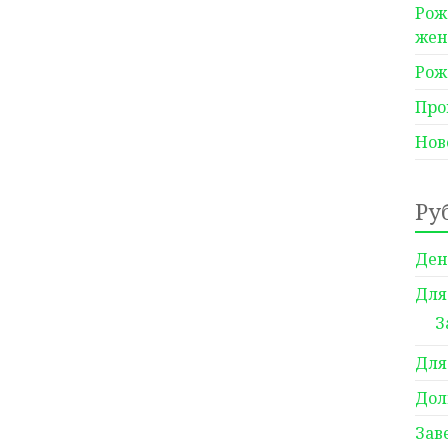
Рож
же
Рож
Про
Нов
Ру
Ден
Для
З
Для
Дол
Зав