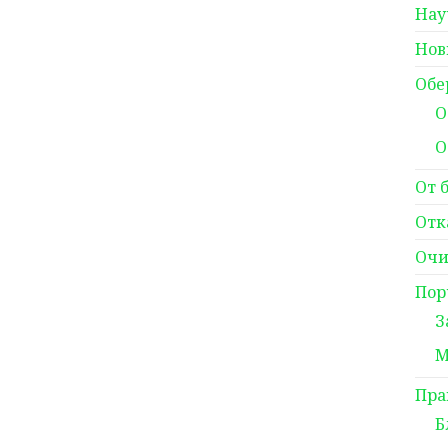
Нау
Нов
Обе
О
О
От 
Отк
Очи
Пор
З
М
Пра
Б