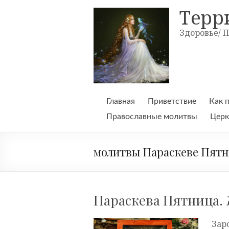
Skip
Терр
to
content
Здоровье/ 
Главная
Приветствие
Как 
Православные молитвы
Церк
молитвы Параскеве Пятн
Параскева Пятница.
Зар