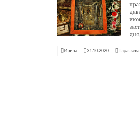
пра
дав
ико
зас
дня,
Ирина
31.10.2020
Параскева