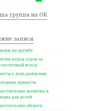
ша группа на ОК
ежие записи
оворы на дружбу
итвы перед судом за
гополучный исход
меты в день рождения
огодние приметы
дественские молитвы и
оворы для детей
дественские обереги