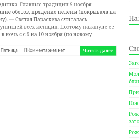
здника. Главные традиции 9 ноября —
ание обетов, прядение пелены (покрывала на
На
ну). — Святая Параскева считалась
тупницей всех женщин. Поэтому накануне ее
 в ночь с с 9 на 10 ноября (по новому
Св
Читать далее
 Пятница
Комментариев нет
Заг
Мол
бла
При
Нов
Рож
заг
Рож