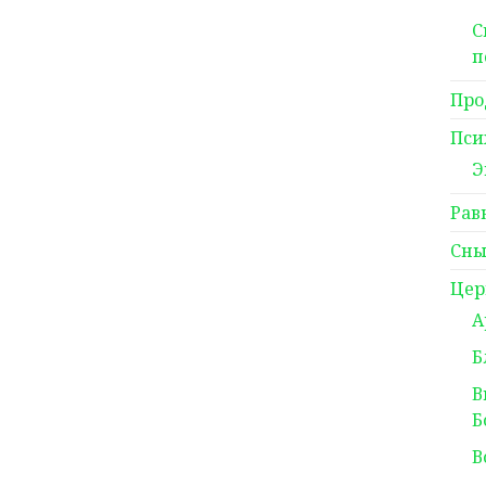
С
п
Про
Пси
Э
Рав
Сны
Цер
А
Б
В
Б
В