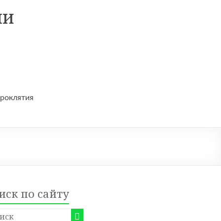
ни
проклятия
иск по сайту