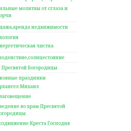
ильные молитвы от сглаза и
орчи
дажа,аренда недвижимости
хология
нергетическая чистка
ноденствие,солнцестояние
 Пресвятой Богородицы
ковные праздники
рхангел Михаил
лаговещение
ведение во храм Пресвятой
огородицы
оздвижение Креста Господня