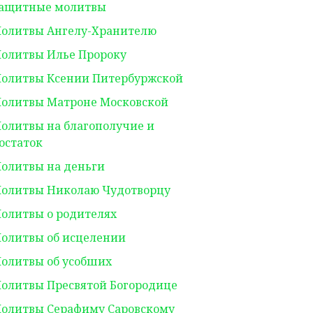
ащитные молитвы
олитвы Ангелу-Хранителю
олитвы Илье Пророку
олитвы Ксении Питербуржской
олитвы Матроне Московской
олитвы на благополучие и
остаток
олитвы на деньги
олитвы Николаю Чудотворцу
олитвы о родителях
олитвы об исцелении
олитвы об усобших
олитвы Пресвятой Богородице
олитвы Серафиму Саровскому