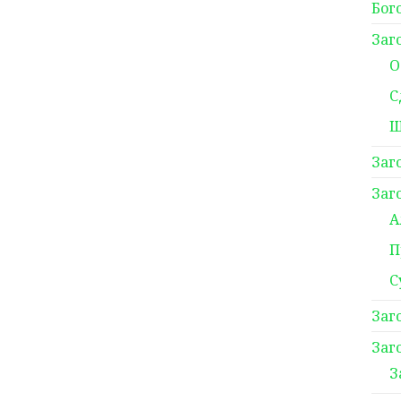
Бог
Заг
О
С
Ш
Заг
Заг
А
П
С
Заг
Заг
З