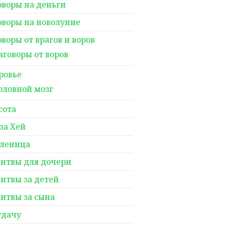
оворы на деньги
оворы на новолуние
оворы от врагов и воров
аговоры от воров
ровье
оловной мозг
сота
за Хей
леница
итвы для дочери
итвы за детей
итвы за сына
удачу