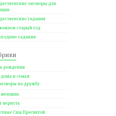
дественские заговоры для
нщин
дественские гадания
вожаем старый год
огодние гадания
брики
ь рождения
 дома и семьи
аговоры на дружбу
 женщин
г вернуть
етные Сны Пресвятой