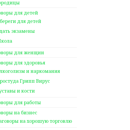
ородицы
оворы для детей
береги для детей
дать экзамены
кола
оворы для женщин
оворы для здоровья
лкоголизм и наркомания
ростуда Грипп Вирус
уставы и кости
оворы для работы
оворы на бизнес
аговоры на хорошую торговлю