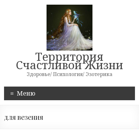
Skip
to
content
Территория
Счастливой Жизни
Здоровье/ Психология/ Эзотерика
Меню
для везения