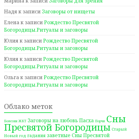
Марина
к записи
Заговоры для зрения
Надя
к записи
Заговоры от нищеты
Елена
к записи
Рождество Пресвятой
Богородицы.Ритуалы и заговоры
Юлия
к записи
Рождество Пресвятой
Богородицы.Ритуалы и заговоры
Юлия
к записи
Рождество Пресвятой
Богородицы.Ритуалы и заговоры
Ольга
к записи
Рождество Пресвятой
Богородицы.Ритуалы и заговоры
Облако меток
Сны
Заговоры на любовь
Пасха
Болезни ЖКТ
Порчи
Пресвятой Богородицы
Старый
заветные Сны Пресвятой
гадания
Новый год