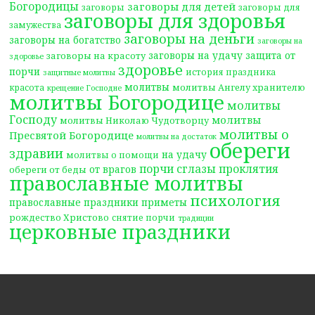
Богородицы
заговоры для детей
заговоры
заговоры для
заговоры для здоровья
замужества
заговоры на деньги
заговоры на богатство
заговоры на
заговоры на удачу
защита от
заговоры на красоту
здоровье
здоровье
порчи
история праздника
защитные молитвы
молитвы
молитвы Ангелу хранителю
красота
крещение Господне
молитвы Богородице
молитвы
Господу
молитвы
молитвы Николаю Чудотворцу
молитвы о
Пресвятой Богородице
молитвы на достаток
обереги
здравии
на удачу
молитвы о помощи
порчи сглазы проклятия
от врагов
обереги от беды
православные молитвы
психология
православные праздники
приметы
рождество Христово
снятие порчи
традиции
церковные праздники