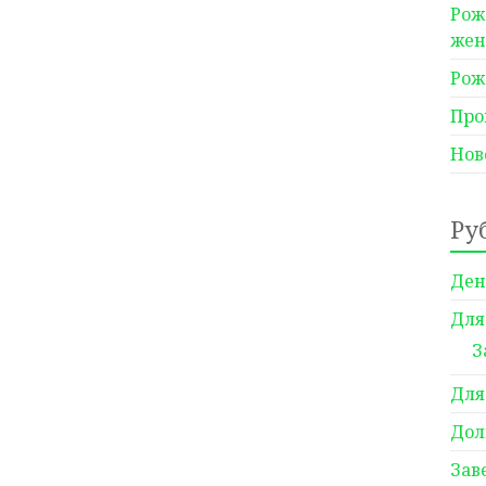
Рож
же
Рож
Про
Нов
Ру
Ден
Для
З
Для
Дол
Зав