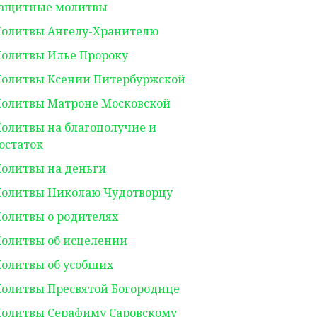
ащитные молитвы
олитвы Ангелу-Хранителю
олитвы Илье Пророку
олитвы Ксении Питербуржской
олитвы Матроне Московской
олитвы на благополучие и
остаток
олитвы на деньги
олитвы Николаю Чудотворцу
олитвы о родителях
олитвы об исцелении
олитвы об усобших
олитвы Пресвятой Богородице
олитвы Серафиму Саровскому