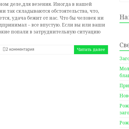
ном деле,для везения. Иногда в нашей
ни так складываются обстоятельства, что,
На
ется, удача бежит от нас. Что бы человек ни
дпринимал – все впустую. Если вы или ваши
зкие попали в затруднительную ситуацию
Св
Читать далее
2 комментария
Заг
Мол
бла
При
Нов
Рож
заг
Рож