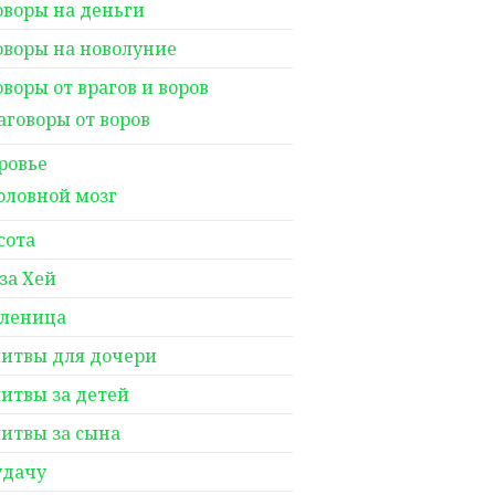
оворы на деньги
оворы на новолуние
оворы от врагов и воров
аговоры от воров
ровье
оловной мозг
сота
за Хей
леница
итвы для дочери
итвы за детей
итвы за сына
удачу