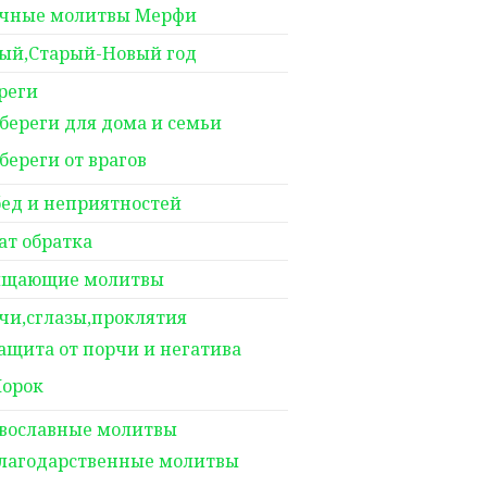
чные молитвы Мерфи
ый,Старый-Новый год
реги
береги для дома и семьи
береги от врагов
бед и неприятностей
ат обратка
щающие молитвы
чи,сглазы,проклятия
ащита от порчи и негатива
орок
вославные молитвы
лагодарственные молитвы