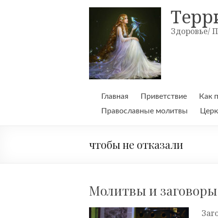
Skip
Терр
to
content
Здоровье/ 
Главная
Приветствие
Как 
Православные молитвы
Церк
чтобы не отказали
Молитвы и заговоры 
Заг