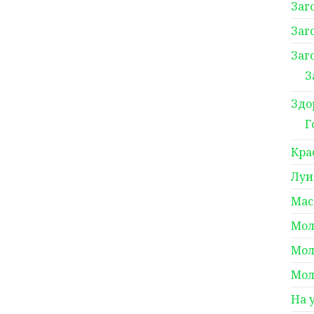
Заг
Заг
Заг
З
Здо
Г
Кра
Луи
Мас
Мол
Мол
Мол
На 