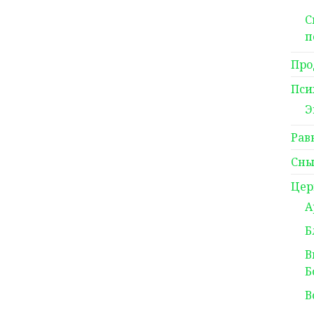
С
п
Про
Пси
Э
Рав
Сны
Цер
А
Б
В
Б
В