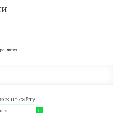
ни
проклятия
иск по сайту