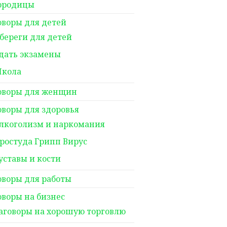
ородицы
оворы для детей
береги для детей
дать экзамены
кола
оворы для женщин
оворы для здоровья
лкоголизм и наркомания
ростуда Грипп Вирус
уставы и кости
оворы для работы
оворы на бизнес
аговоры на хорошую торговлю