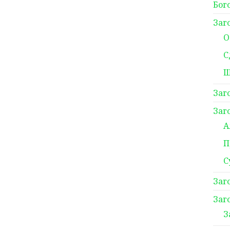
Бог
Заг
О
С
Ш
Заг
Заг
А
П
С
Заг
Заг
З