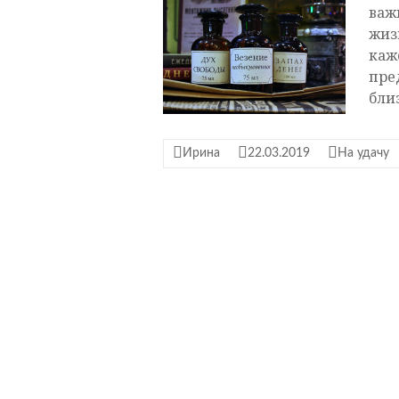
важ
жиз
каж
пре
бли
Ирина
22.03.2019
На удачу