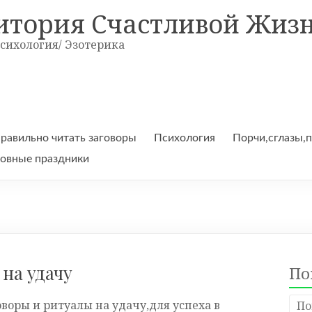
итория Счастливой Жиз
Психология/ Эзотерика
правильно читать заговоры
Психология
Порчи,сглазы,
овные праздники
на удачу
По
оворы и ритуалы на удачу,для успеха в