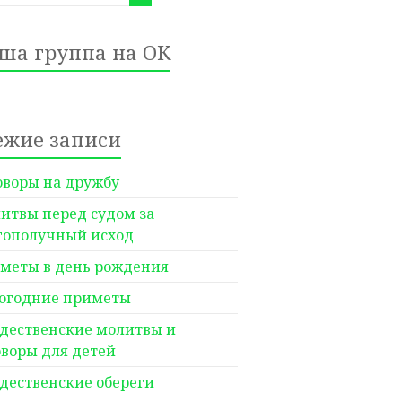
ша группа на ОК
ежие записи
оворы на дружбу
итвы перед судом за
гополучный исход
меты в день рождения
огодние приметы
дественские молитвы и
оворы для детей
дественские обереги