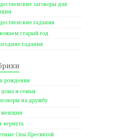
дественские заговоры для
нщин
дественские гадания
вожаем старый год
огодние гадания
брики
ь рождения
 дома и семьи
аговоры на дружбу
 женщин
г вернуть
етные Сны Пресвятой