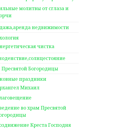
ильные молитвы от сглаза и
орчи
дажа,аренда недвижимости
хология
нергетическая чистка
ноденствие,солнцестояние
 Пресвятой Богородицы
ковные праздники
рхангел Михаил
лаговещение
ведение во храм Пресвятой
огородицы
оздвижение Креста Господня