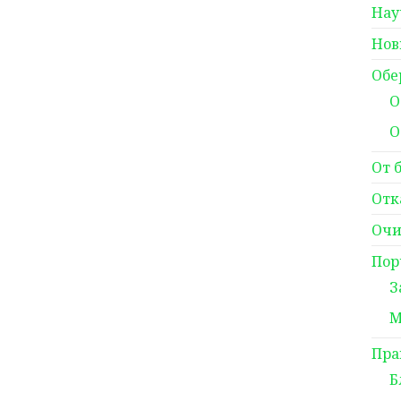
Нау
Нов
Обе
О
О
От 
Отк
Очи
Пор
З
М
Пра
Б