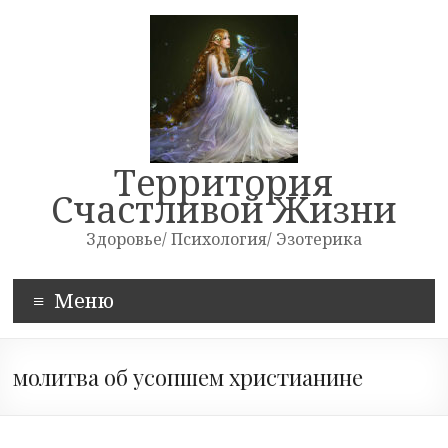
Skip
to
content
Территория
Счастливой Жизни
Здоровье/ Психология/ Эзотерика
Меню
молитва об усопшем христианине