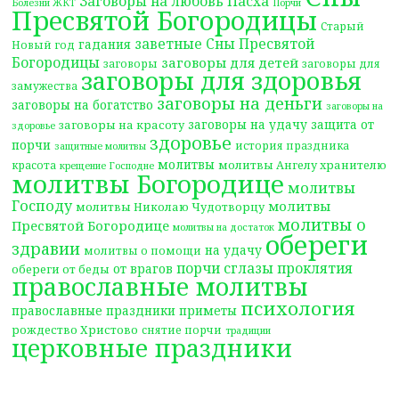
Заговоры на любовь
Пасха
Болезни ЖКТ
Порчи
Пресвятой Богородицы
Старый
заветные Сны Пресвятой
гадания
Новый год
Богородицы
заговоры для детей
заговоры
заговоры для
заговоры для здоровья
замужества
заговоры на деньги
заговоры на богатство
заговоры на
заговоры на удачу
защита от
заговоры на красоту
здоровье
здоровье
порчи
история праздника
защитные молитвы
молитвы
молитвы Ангелу хранителю
красота
крещение Господне
молитвы Богородице
молитвы
Господу
молитвы
молитвы Николаю Чудотворцу
молитвы о
Пресвятой Богородице
молитвы на достаток
обереги
здравии
на удачу
молитвы о помощи
порчи сглазы проклятия
от врагов
обереги от беды
православные молитвы
психология
православные праздники
приметы
рождество Христово
снятие порчи
традиции
церковные праздники